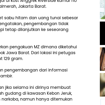
al di kost Anggrek Riverside kamar no
almerah, Jakarta Barat.
ket sabu hitam dan uang tunai sebesar
a mengatakan, pengembangan tidak
api tetap dilanjutkan ke seseorang
arkan pengakuan MZ dimana diketahui
 Jawa Barat. Dari lokasi ini petugas
t 129 gram.
an pengembangan dari informasi
Gambir.
n jika selama ini dirinya membuat
ah gudang di kawasan Kebon Jeruk,
kan narkoba, namun hanya ditemukan