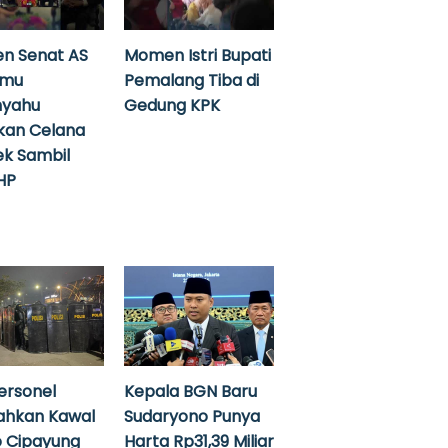
n Senat AS
Momen Istri Bupati
emu
Pemalang Tiba di
nyahu
Gedung KPK
kan Celana
k Sambil
HP
ersonel
Kepala BGN Baru
ahkan Kawal
Sudaryono Punya
 Cipayung
Harta Rp31,39 Miliar