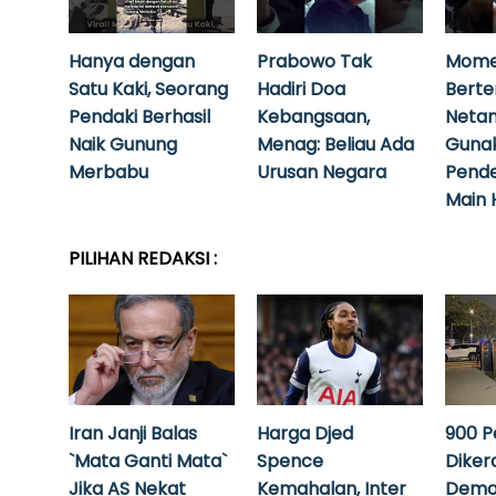
Hanya dengan
Prabowo Tak
Mome
Satu Kaki, Seorang
Hadiri Doa
Bert
Pendaki Berhasil
Kebangsaan,
Neta
Naik Gunung
Menag: Beliau Ada
Guna
Merbabu
Urusan Negara
Pende
Main 
PILIHAN REDAKSI :
Iran Janji Balas
Harga Djed
900 P
`Mata Ganti Mata`
Spence
Diker
Jika AS Nekat
Kemahalan, Inter
Demo