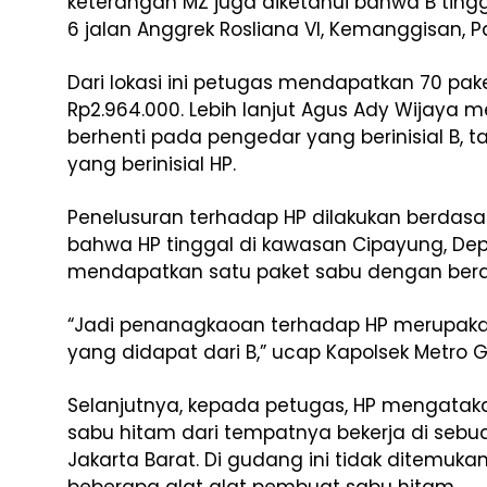
keterangan MZ juga diketahui bahwa B tingg
6 jalan Anggrek Rosliana VI, Kemanggisan, P
Dari lokasi ini petugas mendapatkan 70 pa
Rp2.964.000. Lebih lanjut Agus Ady Wijay
berhenti pada pengedar yang berinisial B, t
yang berinisial HP.
Penelusuran terhadap HP dilakukan berdas
bahwa HP tinggal di kawasan Cipayung, Depok
mendapatkan satu paket sabu dengan bera
“Jadi penanagkaoan terhadap HP merupak
yang didapat dari B,” ucap Kapolsek Metro 
Selanjutnya, kepada petugas, HP mengataka
sabu hitam dari tempatnya bekerja di sebu
Jakarta Barat. Di gudang ini tidak ditemu