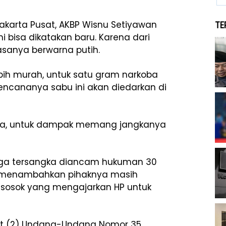
Jakarta Pusat, AKBP Wisnu Setiyawan
TE
 bisa dikatakan baru. Karena dari
sanya berwarna putih.
bih murah, untuk satu gram narkoba
. Rencananya sabu ini akan diedarkan di
hnya, untuk dampak memang jangkanya
iga tersangka diancam hukuman 30
u menambahkan pihaknya masih
 sosok yang mengajarkan HP untuk
yat (2) Undang-Undang Nomor 35