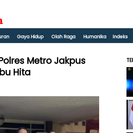
uran
Gaya Hidup
Olah Raga
Humanika
Indeks
Polres Metro Jakpus
TE
bu Hita