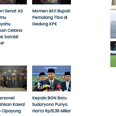
n Senat AS
Momen Istri Bupati
emu
Pemalang Tiba di
nyahu
Gedung KPK
kan Celana
k Sambil
HP
ersonel
Kepala BGN Baru
ahkan Kawal
Sudaryono Punya
 Cipayung
Harta Rp31,39 Miliar