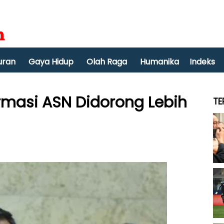
uran
Gaya Hidup
Olah Raga
Humanika
Indeks
formasi ASN Didorong Lebih
TE