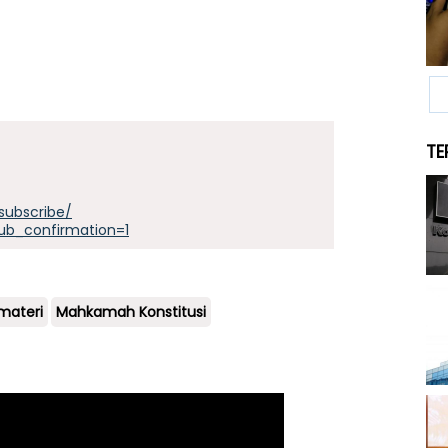
TE
subscribe/
ub_confirmation=1
 materi
Mahkamah Konstitusi