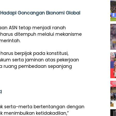
an Hadapi Goncangan Ekonomi Global
aan ASN tetap menjadi ranah
ya, harus ditempuh melalui mekanisme
erintah.
rus berpijak pada konstitusi,
ukum serta jaminan atas pekerjaan
uka ruang pembedaan sepanjang
I
dak serta-merta bertentangan dengan
dak menimbulkan ketidakadilan,”