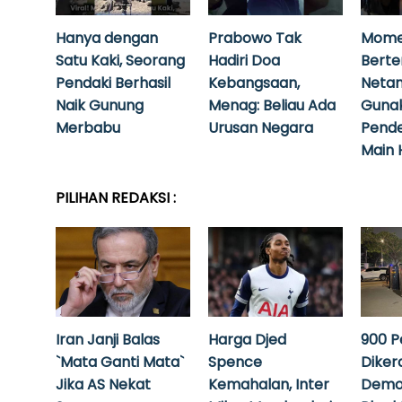
Hanya dengan
Prabowo Tak
Mome
Satu Kaki, Seorang
Hadiri Doa
Bert
Pendaki Berhasil
Kebangsaan,
Neta
Naik Gunung
Menag: Beliau Ada
Guna
Merbabu
Urusan Negara
Pende
Main 
PILIHAN REDAKSI :
Iran Janji Balas
Harga Djed
900 P
`Mata Ganti Mata`
Spence
Diker
Jika AS Nekat
Kemahalan, Inter
Demo