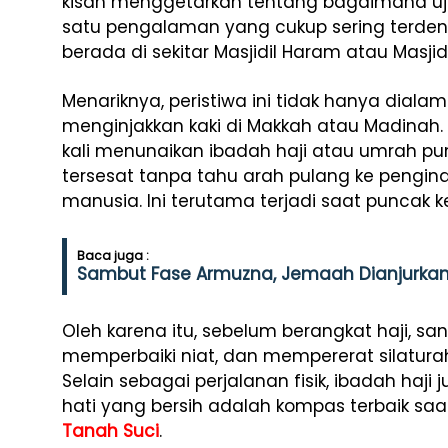
kisah menggetarkan tentang bagaimana uj
satu pengalaman yang cukup sering terden
berada di sekitar Masjidil Haram atau Masji
Menariknya, peristiwa ini tidak hanya diala
menginjakkan kaki di Makkah atau Madinah
kali menunaikan ibadah haji atau umrah p
tersesat tanpa tahu arah pulang ke pengina
manusia. Ini terutama terjadi saat puncak 
Baca juga :
Sambut Fase Armuzna, Jemaah Dianjurkan B
Oleh karena itu, sebelum berangkat haji, sa
memperbaiki niat, dan mempererat silatur
Selain sebagai perjalanan fisik, ibadah haji
hati yang bersih adalah kompas terbaik saa
Tanah Suci
.