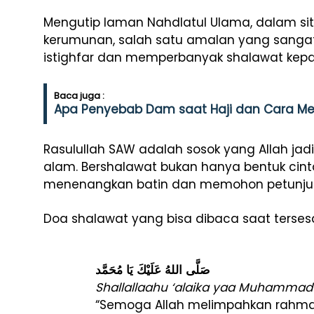
Mengutip laman Nahdlatul Ulama, dalam situa
kerumunan, salah satu amalan yang sanga
istighfar dan memperbanyak shalawat ke
Baca juga :
Apa Penyebab Dam saat Haji dan Cara 
Rasulullah SAW adalah sosok yang Allah jad
alam. Bershalawat bukan hanya bentuk cint
menenangkan batin dan memohon petunjuk
Doa shalawat yang bisa dibaca saat tersesa
صَلَّى اللهُ عَلَيْكَ يَا مُحَمَّد
Shallallaahu ‘alaika yaa Muhammad
“Semoga Allah melimpahkan rahm