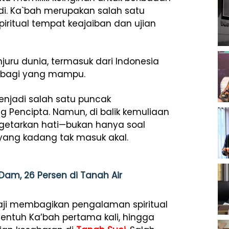
udi. Ka`bah merupakan salah satu
iritual tempat keajaiban dan ujian
njuru dunia, termasuk dari Indonesia
a bagi yang mampu.
menjadi salah satu puncak
encipta. Namun, di balik kemuliaan
ggetarkan hati—bukan hanya soal
 yang kadang tak masuk akal.
Dam, 26 Persen di Tanah Air
haji membagikan pengalaman spiritual
entuh Ka’bah pertama kali, hingga