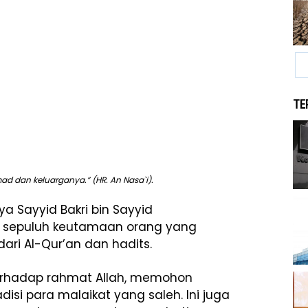
TE
d dan keluarganya.” (HR. An Nasa`i).
ya Sayyid Bakri bin Sayyid
sepuluh keutamaan orang yang
ri Al-Qur’an dan hadits.
erhadap rahmat Allah, memohon
si para malaikat yang saleh. Ini juga