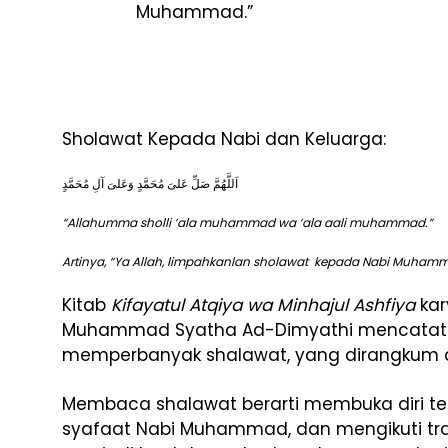
Muhammad.”
Sholawat Kepada Nabi dan Keluarga:
اَللَّهُمَّ صَلِّ عَلىَ مُحَمَّدٍ وَعَلىَ آلِ مُحَمَّدٍ
“Allahumma sholli ‘ala muhammad wa ‘ala aali muhammad.”
Artinya, “Ya Allah, limpahkanlan sholawat kepada Nabi Muhamma
Kitab
Kifayatul Atqiya wa Minhajul Ashfiya
kar
Muhammad Syatha Ad-Dimyathi mencatat 
memperbanyak shalawat, yang dirangkum da
Membaca shalawat berarti membuka diri t
syafaat Nabi Muhammad, dan mengikuti tradi