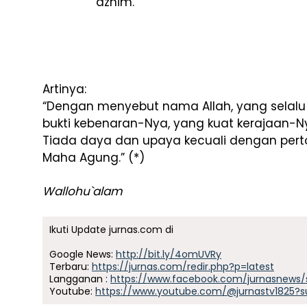
‘azhīm.
Artinya:
“Dengan menyebut nama Allah, yang selalu
bukti kebenaran-Nya, yang kuat kerajaan-Ny
Tiada daya dan upaya kecuali dengan pert
Maha Agung.” (*)
Wallohu`alam
Ikuti Update jurnas.com di
Google News:
http://bit.ly/4omUVRy
Terbaru:
https://jurnas.com/redir.php?p=latest
Langganan :
https://www.facebook.com/jurnasnews/
Youtube:
https://www.youtube.com/@jurnastv1825?s