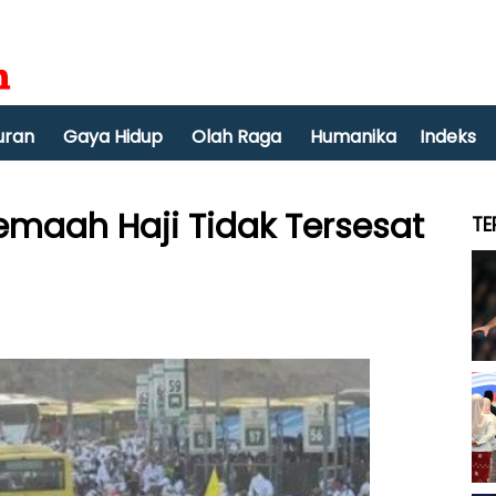
uran
Gaya Hidup
Olah Raga
Humanika
Indeks
emaah Haji Tidak Tersesat
TE