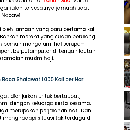
ian kesabaran di
Tanah Suci
. Salah
gar ialah tersesatnya jamaah saat
d Nabawi.
mi oleh jamaah yang baru pertama kali
. Bahkan mereka yang sudah berulang
un pernah mengalami hal serupa—
pan, berputar-putar di tengah lautan
keramaian musim haji.
aca Shalawat 1.000 Kali per Hari
ngat dianjurkan untuk bertaubat,
ahmi dengan keluarga serta sesama.
 juga merupakan perjalanan hati. Dan
t menghadapi situasi tak terduga di