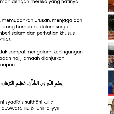
riman dengan mereka yang hatinya
, memudahkan urusan, menjaga dari
seorang hamba ke dalam surga.
mberi salam dan perhatian khusus
hlas.
r tidak sampai mengalami kebingungan
adah haji, jamaah dianjurkan
inapan:
بِسْمِ اللّٰهِ ذِي الشَّأْنِ، عَظِيمِ الْبُرْهَانِ،
ni syadīdis sulthāni kulla
uwwata illā billāhil ‘aliyyil