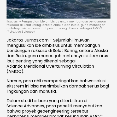
Ilsutrasi - Pengusulan ide ambisius untuk membangun bendungan
raksasa di Selat Bering, antara Alaska dan Rusia, guna mencegah
runtuhnya sistem arus laut penting yang dikenal sebagai AMOC
(Foto: Live Science)
Jakarta, Jurnas.com - Sejumlah ilmuwan
mengusulkan ide ambisius untuk membangun
bendungan raksasa di Selat Bering, antara Alaska
dan Rusia, guna mencegah runtuhnya sistem arus
laut penting yang dikenal sebagai
Atlantic Meridional Overturning Circulation
(AMOC).
Namun, para ahli memperingatkan bahwa solusi
ekstrem ini bisa menimbulkan dampak serius bagi
lingkungan dan manusia.
Dalam studi terbaru yang diterbitkan di
Science Advances
, para peneliti menyebutkan
bahwa proyek geoengineering tersebut
berpotensi memperlambat keruntuhan AMOC