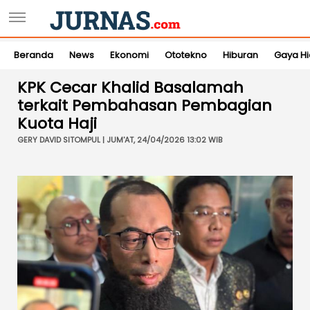
Beranda
News
Ekonomi
Ototekno
Hiburan
Gaya H
KPK Cecar Khalid Basalamah
terkait Pembahasan Pembagian
Kuota Haji
GERY DAVID SITOMPUL | JUM'AT, 24/04/2026 13:02 WIB