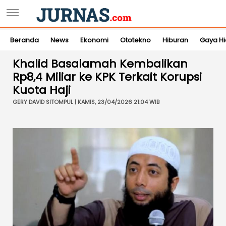
Beranda
News
Ekonomi
Ototekno
Hiburan
Gaya H
Khalid Basalamah Kembalikan
Rp8,4 Miliar ke KPK Terkait Korupsi
Kuota Haji
GERY DAVID SITOMPUL | KAMIS, 23/04/2026 21:04 WIB