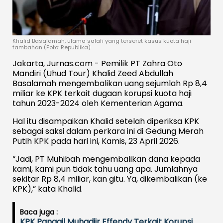
Khalid Basalamah, ulama salafi yang terseret kasus kuota haji
tambahan (Foto: Republika)
Jakarta, Jurnas.com - Pemilik PT Zahra Oto
Mandiri (Uhud Tour) Khalid Zeed Abdullah
Basalamah mengembalikan uang sejumlah Rp 8,4
miliar ke KPK terkait dugaan korupsi kuota haji
tahun 2023-2024 oleh Kementerian Agama.
Hal itu disampaikan Khalid setelah diperiksa KPK
sebagai saksi dalam perkara ini di Gedung Merah
Putih KPK pada hari ini, Kamis, 23 April 2026.
“Jadi, PT Muhibah mengembalikan dana kepada
kami, kami pun tidak tahu uang apa. Jumlahnya
sekitar Rp 8,4 miliar, kan gitu. Ya, dikembalikan (ke
KPK),” kata Khalid.
Baca juga :
KPK Panggil Muhadjir Effendy Terkait Korupsi