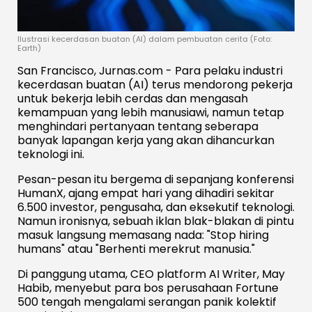
Ilustrasi kecerdasan buatan (AI) dalam pembuatan cerita (Foto:
Earth)
San Francisco, Jurnas.com - Para pelaku industri
kecerdasan buatan (AI) terus mendorong pekerja
untuk bekerja lebih cerdas dan mengasah
kemampuan yang lebih manusiawi, namun tetap
menghindari pertanyaan tentang seberapa
banyak lapangan kerja yang akan dihancurkan
teknologi ini.
Pesan-pesan itu bergema di sepanjang konferensi
HumanX, ajang empat hari yang dihadiri sekitar
6.500 investor, pengusaha, dan eksekutif teknologi.
Namun ironisnya, sebuah iklan blak-blakan di pintu
masuk langsung memasang nada: "Stop hiring
humans" atau "Berhenti merekrut manusia."
Di panggung utama, CEO platform AI Writer, May
Habib, menyebut para bos perusahaan Fortune
500 tengah mengalami serangan panik kolektif