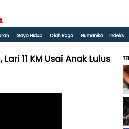
uran
Gaya Hidup
Olah Raga
Humanika
Indeks
Lari 11 KM Usai Anak Lulus
TE