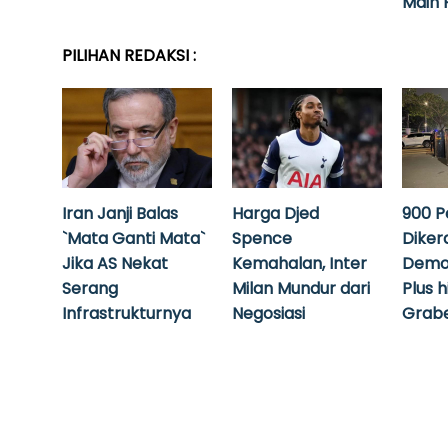
Main 
PILIHAN REDAKSI :
Iran Janji Balas
Harga Djed
900 P
`Mata Ganti Mata`
Spence
Diker
Jika AS Nekat
Kemahalan, Inter
Demo
Serang
Milan Mundur dari
Plus 
Infrastrukturnya
Negosiasi
Grabe