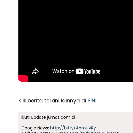
Klik berita terkini lainnya di
SINI...
Ikuti Update jurnas.com di
Google News:
http://bit.ly/4omUVRy