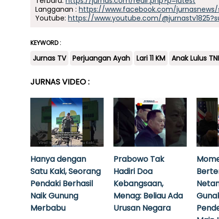
Terbaru:
https://jurnas.com/redir.php?p=latest
Langganan :
https://www.facebook.com/jurnasnews/
Youtube:
https://www.youtube.com/@jurnastv1825?s
KEYWORD :
Jurnas TV
Perjuangan Ayah
Lari 11 KM
Anak Lulus TN
JURNAS VIDEO :
Hanya dengan
Prabowo Tak
Mome
Satu Kaki, Seorang
Hadiri Doa
Bert
Pendaki Berhasil
Kebangsaan,
Neta
Naik Gunung
Menag: Beliau Ada
Guna
Merbabu
Urusan Negara
Pende