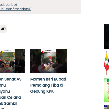
subscribe/
ub_confirmation=1
I AD
n Senat AS
Momen Istri Bupati
emu
Pemalang Tiba di
nyahu
Gedung KPK
kan Celana
k Sambil