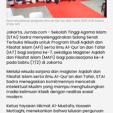
Para wisudawan program Ilmu Al-Qur`an dan Tafsir (IAT) STAI Sadra
(Foto: Ist)
Jakarta, Jurnas.com - Sekolah Tinggi Agama Islam
(STAI) Sadra menyelenggarakan Sidang Senat
Terbuka Wisuda untuk Program Studi Aqidah dan
Filsafat Islam (AFI) serta Ilmu Al-Qur`an dan Tafsir
(IAT) bagi sarjana ke-7, sekaligus Magister Aqidah
dan Filsafat Islam (MAFI) bagi pascasarjana ke-4
pada Sabtu (7/2) di Jakarta.
Melalui wisuda sarjana dan magister Aqidah dan
Filsafat Islam serta Ilmu Al-Qur’an dan Tafsir, STAI
Sadra menegaskan komitmennya mencetak
intelektual Muslim yang mampu menghubungkan
tradisi keilmuan klasik dengan realitas sosial
modern.
Ketua Yayasan Hikmat Al-Mustafa, Hossein
Mottaghi, menekankan bahwa lulusan perguruan