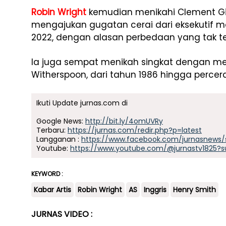
Robin Wright
kemudian menikahi Clement Gi
mengajukan gugatan cerai dari eksekutif 
2022, dengan alasan perbedaan yang tak t
Ia juga sempat menikah singkat dengan me
Witherspoon, dari tahun 1986 hingga perce
Ikuti Update jurnas.com di
Google News:
http://bit.ly/4omUVRy
Terbaru:
https://jurnas.com/redir.php?p=latest
Langganan :
https://www.facebook.com/jurnasnews/
Youtube:
https://www.youtube.com/@jurnastv1825?s
KEYWORD :
Kabar Artis
Robin Wright
AS
Inggris
Henry Smith
JURNAS VIDEO :