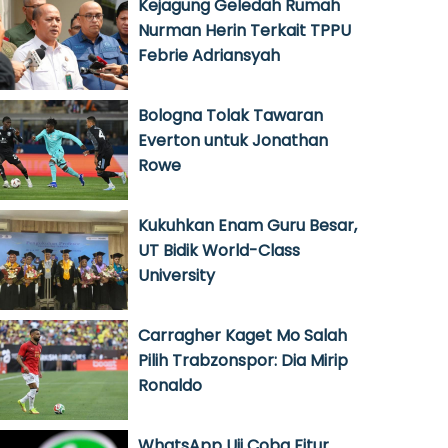
Kejagung Geledah Rumah
Nurman Herin Terkait TPPU
Febrie Adriansyah
Bologna Tolak Tawaran
Everton untuk Jonathan
Rowe
Kukuhkan Enam Guru Besar,
UT Bidik World-Class
University
Carragher Kaget Mo Salah
Pilih Trabzonspor: Dia Mirip
Ronaldo
WhatsApp Uji Coba Fitur