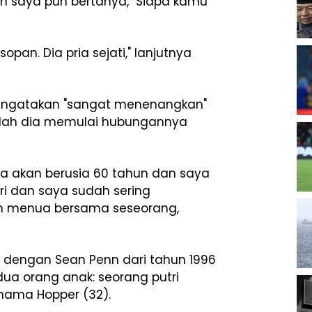
an saya pun bertanya, `Siapa kamu
opan. Dia pria sejati," lanjutnya
gatakan "sangat menenangkan"
etelah dia memulai hubungannya
aya akan berusia 60 tahun dan saya
iri dan saya sudah sering
gin menua bersama seseorang,
ah dengan Sean Penn dari tahun 1996
dua orang anak: seorang putri
nama Hopper (32).