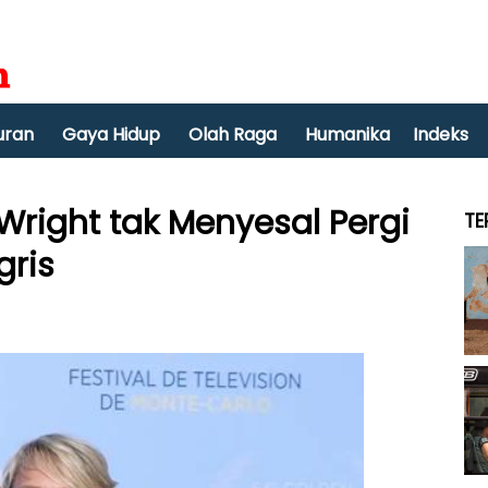
uran
Gaya Hidup
Olah Raga
Humanika
Indeks
Wright tak Menyesal Pergi
TE
gris