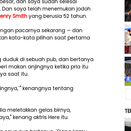
sar, dan saya sudah selesai
. Dan saya telah menemukan jodoh
enry Smith
yang berusia 52 tahun.
gan pacarnya sekarang — dan
n kata-kata pilihan saat pertama
g duduk di sebuah pub, dan bertanya
i makan anjingnya ketika pria itu
a saat itu.
anjingnya,`" kenangnya tentang
 dia meletakkan gelas birnya,
TE
" kenang aktris Here itu.