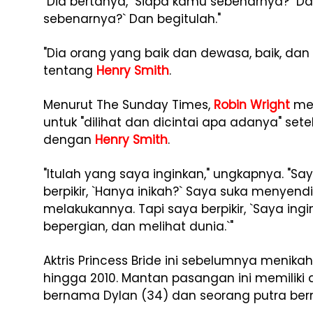
"Dia bertanya, `Siapa kamu sebenarnya?` D
sebenarnya?` Dan begitulah."
"Dia orang yang baik dan dewasa, baik, dan s
tentang
Henry Smith
.
Menurut The Sunday Times,
Robin Wright
men
untuk "dilihat dan dicintai apa adanya" s
dengan
Henry Smith
.
"Itulah yang saya inginkan," ungkapnya. "S
berpikir, `Hanya inikah?` Saya suka menyend
melakukannya. Tapi saya berpikir, `Saya in
bepergian, dan melihat dunia.`"
Aktris Princess Bride ini sebelumnya menik
hingga 2010. Mantan pasangan ini memiliki 
bernama Dylan (34) dan seorang putra ber