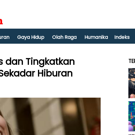
uran
Gaya Hidup
Olah Raga
Humanika
Indeks
es dan Tingkatkan
TE
Sekadar Hiburan