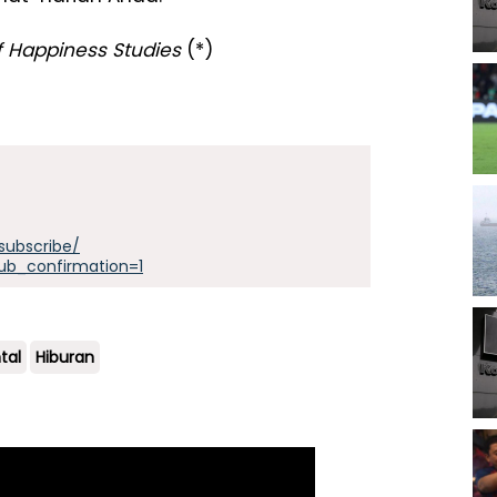
f Happiness Studies
(*)
subscribe/
ub_confirmation=1
tal
Hiburan