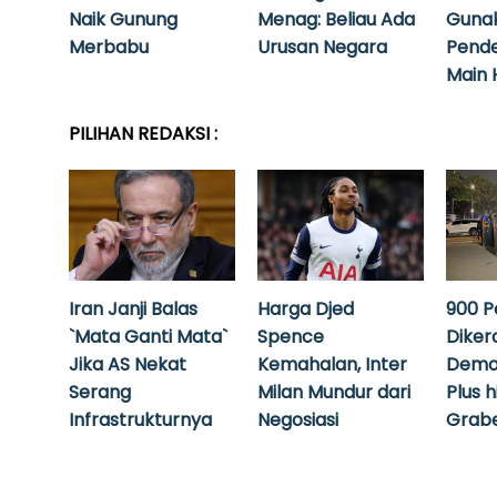
Naik Gunung
Menag: Beliau Ada
Guna
Merbabu
Urusan Negara
Pende
Main 
PILIHAN REDAKSI :
Iran Janji Balas
Harga Djed
900 P
`Mata Ganti Mata`
Spence
Diker
Jika AS Nekat
Kemahalan, Inter
Demo
Serang
Milan Mundur dari
Plus 
Infrastrukturnya
Negosiasi
Grabe