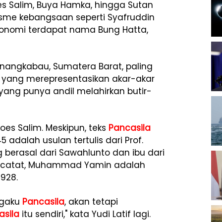
s Salim, Buya Hamka, hingga Sutan
isme kebangsaan seperti Syafruddin
ekonomi terdapat nama Bung Hatta,
inangkabau, Sumatera Barat, paling
 yang merepresentasikan akar-akar
yang punya andil melahirkan butir-
es Salim. Meskipun, teks
Pancasila
dalah usulan tertulis dari Prof.
erasal dari Sawahlunto dan ibu dari
encatat, Muhammad Yamin adalah
928.
 Ngaku
Pancasila
, akan tetapi
asila
itu sendiri," kata Yudi Latif lagi.