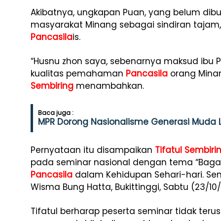
Akibatnya, ungkapan Puan, yang belum dibun
masyarakat Minang sebagai sindiran tajam
Pancasila
is.
“Husnu zhon saya, sebenarnya maksud ibu P
kualitas pemahaman
Pancasila
orang Minan
Sembiring
menambahkan.
Baca juga :
MPR Dorong Nasionalisme Generasi Muda 
Pernyataan itu disampaikan
Tifatul Sembiri
pada seminar nasional dengan tema “Bag
Pancasila
dalam Kehidupan Sehari-hari. Sem
Wisma Bung Hatta, Bukittinggi, Sabtu (23/10/
Tifatul berharap peserta seminar tidak te