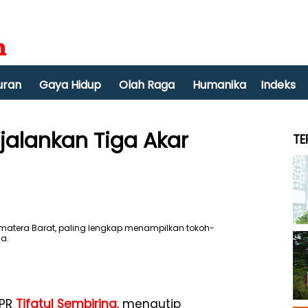
uran
Gaya Hidup
Olah Raga
Humanika
Indeks
alankan Tiga Akar
TE
MPR
Tifatul Sembiring
, mengutip