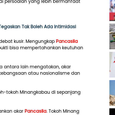
ai persoalan yang lebih bermanfaat
Tegaskan Tak Boleh Ada Intimidasi
ar debat kusir. Mengungkap
Pancasila
rbukti bisa mempertahankan keutuhan
 antara lain mengatakan, akar
, kebangsaan atau nasionalisme dan
tokoh-tokoh Minangkabau di sepanjang
lankan akar
Pancasila
. Tokoh Minang