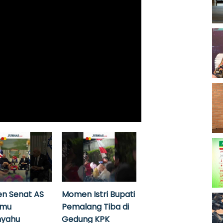
n Senat AS
Momen Istri Bupati
emu
Pemalang Tiba di
nyahu
Gedung KPK