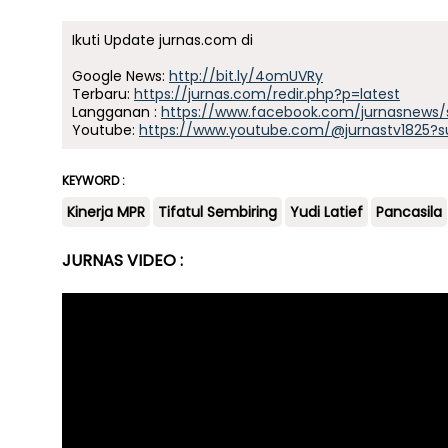
Ikuti Update jurnas.com di
Google News:
http://bit.ly/4omUVRy
Terbaru:
https://jurnas.com/redir.php?p=latest
Langganan :
https://www.facebook.com/jurnasnews/
Youtube:
https://www.youtube.com/@jurnastv1825?s
KEYWORD :
Kinerja MPR
Tifatul Sembiring
Yudi Latief
Pancasila
JURNAS VIDEO :