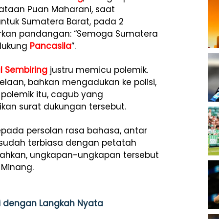
yataan Puan Maharani, saat
uk Sumatera Barat, pada 2
tarkan pandangan: “Semoga Sumatera
ndukung
Pancasila
”.
ul Sembiring
justru memicu polemik.
elaan, bahkan mengadukan ke polisi,
polemik itu, cagub yang
an surat dukungan tersebut.
kepada persolan rasa bahasa, antar
sudah terbiasa dengan petatah
re. Bahkan, ungkapan-ungkapan tersebut
 Minang.
asi dengan Langkah Nyata