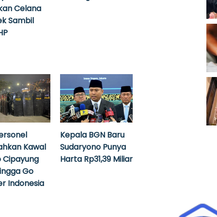
kan Celana
k Sambil
HP
ersonel
Kepala BGN Baru
ahkan Kawal
Sudaryono Punya
 Cipayung
Harta Rp31,39 Miliar
hingga Go
r Indonesia