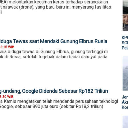
(UEA) melontarkan kecaman keras terhadap serangkaian
nirawak (drone), yang baru-baru ini menyerang fasilitas
i.
KPK
iduga Tewas saat Mendaki Gunung Elbrus Rusia
SGD
23:15 WIB
Pe
ia diduga tewas di Gunung Elbrus, gunung tertinggi di
ak di Rusia, setelah terjebak dalam badai dahsyat pada
-undang, Google Didenda Sebesar Rp182 Triliun
Jen
6:30 WIB
da Kamis mengatakan telah mendenda perusahaan teknologi
Ak
Google, sebesar 890 juta euro (sekitar Rp18,2 triliun)
Kor