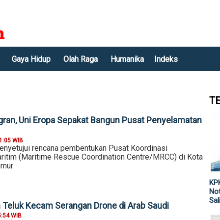
Gaya Hidup
Olah Raga
Humanika
Indeks
T
gran, Uni Eropa Sepakat Bangun Pusat Penyelamatan
1:05 WIB
menyetujui rencana pembentukan Pusat Koordinasi
itim (Maritime Rescue Coordination Centre/MRCC) di Kota
imur
KPK
Not
Sal
Teluk Kecam Serangan Drone di Arab Saudi
5:54 WIB