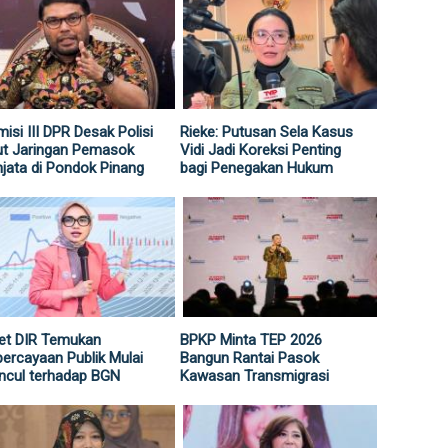
isi III DPR Desak Polisi
Rieke: Putusan Sela Kasus
ut Jaringan Pemasok
Vidi Jadi Koreksi Penting
jata di Pondok Pinang
bagi Penegakan Hukum
et DIR Temukan
BPKP Minta TEP 2026
ercayaan Publik Mulai
Bangun Rantai Pasok
ncul terhadap BGN
Kawasan Transmigrasi