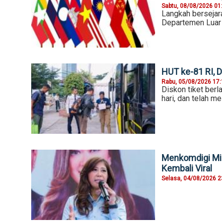
Sabtu, 08/08/2026 01
Langkah bersejara
Departemen Luar 
HUT ke-81 RI, 
Rabu, 05/08/2026 17
Diskon tiket ber
hari, dan telah m
Menkomdigi Mi
Kembali Viral
Selasa, 04/08/2026 2