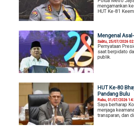
​Polda Metro Jay
mengamankan keg
HUT Ke-81 Keem
Mengenal Asal-u
Sabtu, 25/07/2026 02
Pernyataan Presi
saat berpidato d
publik.
HUT Ke-80 Bha
Pandang Bulu
Rabu, 01/07/2026 14
Saya berharap Ko
menjaga keamanan
transparan, dan di