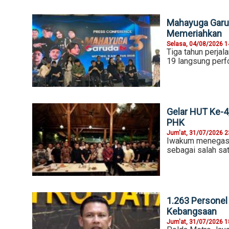
Mahayuga Garud
Memeriahkan
Selasa, 04/08/2026 1
Tiga tahun perjal
19 langsung per
Gelar HUT Ke-4
PHK
Jum'at, 31/07/2026 2
Iwakum menegask
sebagai salah sat
1.263 Personel
Kebangsaan
Jum'at, 31/07/2026 1