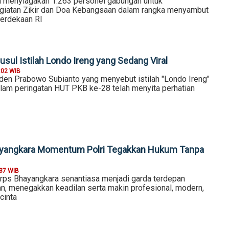
a menyiagakan 1.263 personel gabungan untuk
iatan Zikir dan Doa Kebangsaan dalam rangka menyambut
erdekaan RI
sul Istilah Londo Ireng yang Sedang Viral
:02 WIB
den Prabowo Subianto yang menyebut istilah "Londo Ireng"
alam peringatan HUT PKB ke-28 telah menyita perhatian
yangkara Momentum Polri Tegakkan Hukum Tanpa
:37 WIB
rps Bhayangkara senantiasa menjadi garda terdepan
, menegakkan keadilan serta makin profesional, modern,
cinta