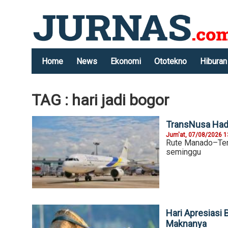
Home
News
Ekonomi
Ototekno
Hiburan
TAG : hari jadi bogor
TransNusa Hadi
Jum'at, 07/08/2026 1
Rute Manado–Terna
seminggu
Hari Apresiasi 
Maknanya