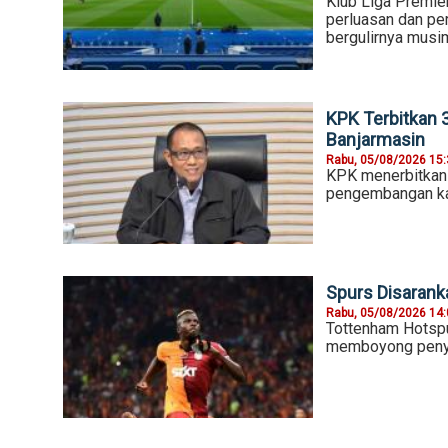
Klub Liga Premie
perluasan dan p
bergulirnya musi
KPK Terbitkan 
Banjarmasin
Rabu, 05/08/2026 15
KPK menerbitkan t
pengembangan kas
Spurs Disaran
Rabu, 05/08/2026 14
Tottenham Hotspu
memboyong penyer