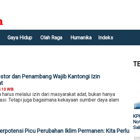
Gaya Hidup
Olah Raga
Humanika
Indeks
T
estor dan Penambang Wajib Kantongi Izin
at
5:10 WIB
harus melalui izin dari masyarakat adat, bukan hanya
si. Tetapi juga bagaimana kekayaan sumber daya alam
KPK
Not
Sal
erpotensi Picu Perubahan Iklim Permanen: Kita Perlu