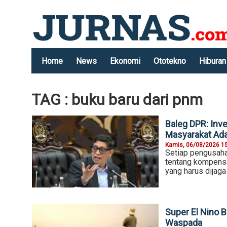
Home
News
Ekonomi
Ototekno
Hiburan
TAG : buku baru dari pnm
Baleg DPR: Inv
Masyarakat Ad
Kamis, 06/08/2026 1
Setiap pengusaha 
tentang kompensa
yang harus dijaga
Super El Nino B
Waspada