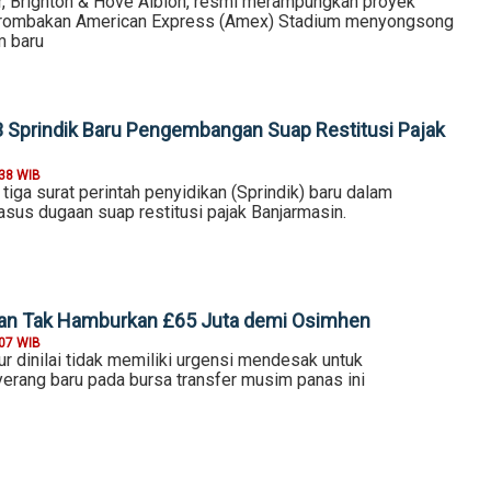
r, Brighton & Hove Albion, resmi merampungkan proyek
erombakan American Express (Amex) Stadium menyongsong
m baru
3 Sprindik Baru Pengembangan Suap Restitusi Pajak
:38 WIB
iga surat perintah penyidikan (Sprindik) baru dalam
us dugaan suap restitusi pajak Banjarmasin.
kan Tak Hamburkan £65 Juta demi Osimhen
:07 WIB
r dinilai tidak memiliki urgensi mendesak untuk
ang baru pada bursa transfer musim panas ini