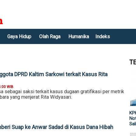
Gaya Hidup
Olah Raga
Humanika
Indeks
T
ggota DPRD Kaltim Sarkowi terkait Kasus Rita
5:00 WIB
sa sebagai saksi terkait kasus dugaan gratifikasi per metrik
bara yang menjerat Rita Widyasari.
KPK
Not
Sal
eri Suap ke Anwar Sadad di Kasus Dana Hibah