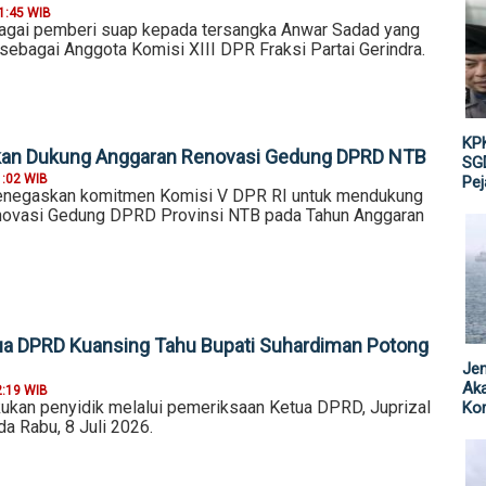
1:45 WIB
agai pemberi suap kepada tersangka Anwar Sadad yang
 sebagai Anggota Komisi XIII DPR Fraksi Partai Gerindra.
KPK
ikan Dukung Anggaran Renovasi Gedung DPRD NTB
SGD
1:02 WIB
Pe
negaskan komitmen Komisi V DPR RI untuk mendukung
novasi Gedung DPRD Provinsi NTB pada Tahun Anggaran
ua DPRD Kuansing Tahu Bupati Suhardiman Potong
Jen
Ak
2:19 WIB
ukan penyidik melalui pemeriksaan Ketua DPRD, Juprizal
Kor
a Rabu, 8 Juli 2026.