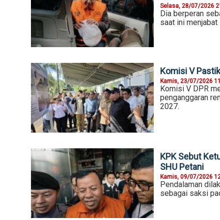
Selasa, 28/07/2026 2
Dia berperan seb
saat ini menjabat
Komisi V Past
Kamis, 23/07/2026 1
Komisi V DPR me
penganggaran re
2027.
KPK Sebut Ket
SHU Petani
Kamis, 09/07/2026 1
Pendalaman dilak
sebagai saksi pad