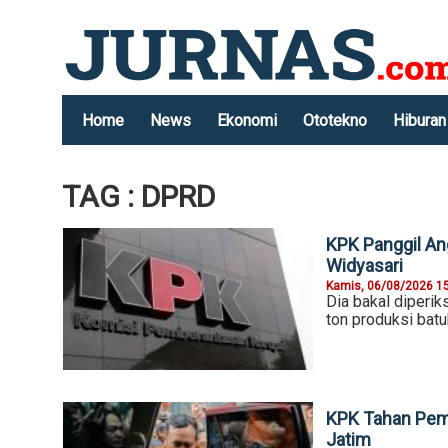
Home
News
Ekonomi
Ototekno
Hiburan
TAG : DPRD
KPK Panggil An
Widyasari
Kamis, 06/08/2026 1
Dia bakal diperik
ton produksi batu
KPK Tahan Pemb
Jatim