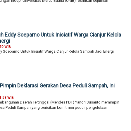
kungan hidup, Universitas Mercu Buana (UMB) resmikan sejumlah
 Eddy Soeparno Untuk Inisiatif Warga Cianjur Kelola
ergi
:50 WIB
Soeparno Untuk Inisiatif Warga Cianjur Kelola Sampah Jadi Energi
Pimpin Deklarasi Gerakan Desa Peduli Sampah, Ini
1:58 WIB
mbangunan Daerah Tertinggal (Mendes PDT) Yandri Susanto memimpin
esa Peduli Sampah yang berisikan komitmen peduli pengelolaan