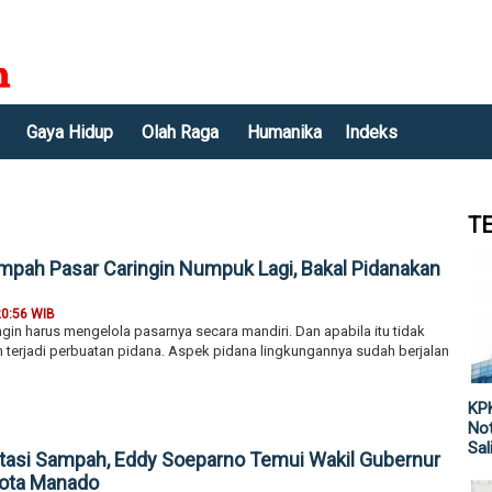
Gaya Hidup
Olah Raga
Humanika
Indeks
T
pah Pasar Caringin Numpuk Lagi, Bakal Pidanakan
20:56 WIB
ngin harus mengelola pasarnya secara mandiri. Dan apabila itu tidak
 terjadi perbuatan pidana. Aspek pidana lingkungannya sudah berjalan
KPK
Not
Sal
tasi Sampah, Eddy Soeparno Temui Wakil Gubernur
kota Manado