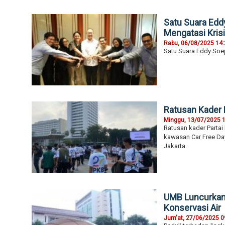
Satu Suara Edd
Mengatasi Kri
Rabu, 06/08/2025 14
Satu Suara Eddy Soe
Ratusan Kader 
Minggu, 13/07/2025 
Ratusan kader Parta
kawasan Car Free Day
Jakarta.
UMB Luncurkan 
Konservasi Air
Jum'at, 27/06/2025 0