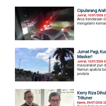
Cipularang Ara
Jum'at, 10/07/2026 2
Arus kendaraan di
mengalami kemac
Jumat Pagi, Kua
Masker!
Jum'at, 10/07/2026 0
masyarakat pun di
Namun apabila be
jendela
Kerry Riza Dih
Triliuner
Kamis, 09/07/2026 2