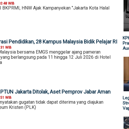
20:48 WIB
I BKPRMI, HNW Ajak Kampanyekan "Jakarta Kota Halal
KPK
asi Pendidikan, 28 Kampus Malaysia Bidik Pelajar RI
Pra
:31 WIB
Aud
Malaysia bersama EMGS menggelar ajang pameran
 yang berlangsung pada 11 hingga 12 Juli 2026 di Hotel
a
 PTUN Jakarta Ditolak, Aset Pemprov Jabar Aman
Leg
:51 WIB
yatakan gugatan tidak dapat diterima yang diajukan
St
eum Kristen (PLK)
Vap