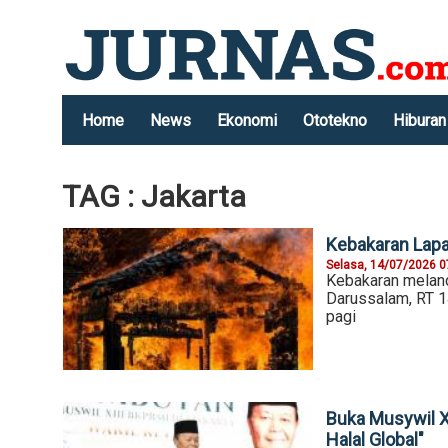
Home
News
Ekonomi
Ototekno
Hiburan
TAG : Jakarta
Kebakaran Lapa
Selasa, 14/07/2026 0
Kebakaran meland
Darussalam, RT 1
pagi
Buka Musywil X
Halal Global"