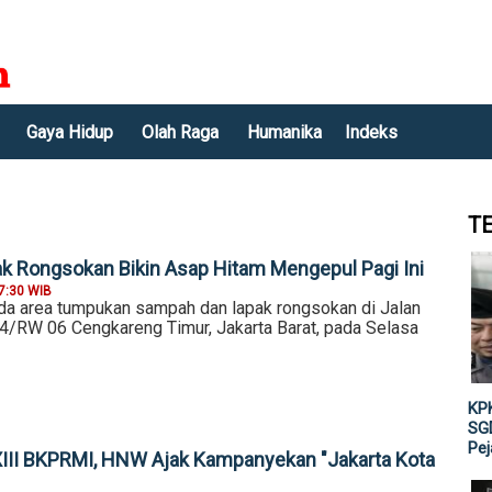
Gaya Hidup
Olah Raga
Humanika
Indeks
T
k Rongsokan Bikin Asap Hitam Mengepul Pagi Ini
7:30 WIB
a area tumpukan sampah dan lapak rongsokan di Jalan
4/RW 06 Cengkareng Timur, Jakarta Barat, pada Selasa
KPK
SGD
Pe
III BKPRMI, HNW Ajak Kampanyekan "Jakarta Kota