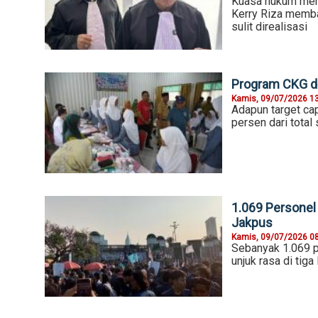
Kuasa hukum meni
Kerry Riza membay
sulit direalisasi
Program CKG di
Kamis, 09/07/2026 1
Adapun target ca
persen dari tota
1.069 Personel
Jakpus
Kamis, 09/07/2026 0
Sebanyak 1.069 p
unjuk rasa di tig