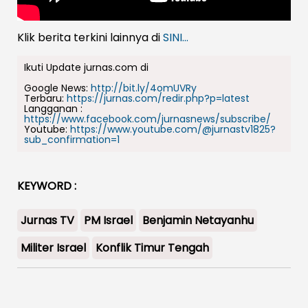
Klik berita terkini lainnya di
SINI...
Ikuti Update jurnas.com di
Google News:
http://bit.ly/4omUVRy
Terbaru:
https://jurnas.com/redir.php?p=latest
Langganan :
https://www.facebook.com/jurnasnews/subscribe/
Youtube:
https://www.youtube.com/@jurnastv1825?
sub_confirmation=1
KEYWORD :
Jurnas TV
PM Israel
Benjamin Netayanhu
Militer Israel
Konflik Timur Tengah