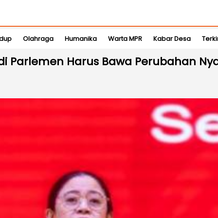
idup
Olahraga
Humanika
Warta MPR
Kabar Desa
Terki
 di Parlemen Harus Bawa Perubahan Ny