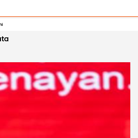
ni
ata