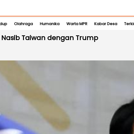
idup
Olahraga
Humanika
Warta MPR
Kabar Desa
Terki
an Nasib Taiwan dengan Trump