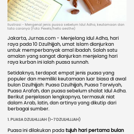
Ilustrasi - Mengenal jenis puasa sebelum Idul Adha, keutamaan dan
tata caranya (Foto: Pexels/hello aesthe)
Jakarta, Jurnas.com - Menjelang Idul Adha, hari
raya pada 10 Dzulhijjah, umat Islam dianjurkan
untuk memperbanyak amal ibadah.
Salah
satu
amalan
yang
sangat
dianjurkan menjelang hari
raya kurban ini ialah
puasa
sunnah
.
Setidaknya,
terdapat
empat
jenis
puasa
yang
populer
dan
memiliki
keutamaan
luar
biasa
di
awal
bulan
Dzulhijjah:
Puasa
Dzulhijjah,
Puasa
Tarwiyah,
Puasa
Arafah
,
dan
puasa
sebelum
shalat
Idul
Adha
.
Berikut
penjelasan
lengkapnya,
termasuk
niat
dalam
Arab,
latin,
dan
artinya yang dikutip dari
berbagai sumber.
1.
PUASA
DZULHIJJAH (
1–
7
DZULHIJJAH)
Puasa
ini
dilakukan
pada
tujuh
hari
pertama
bulan