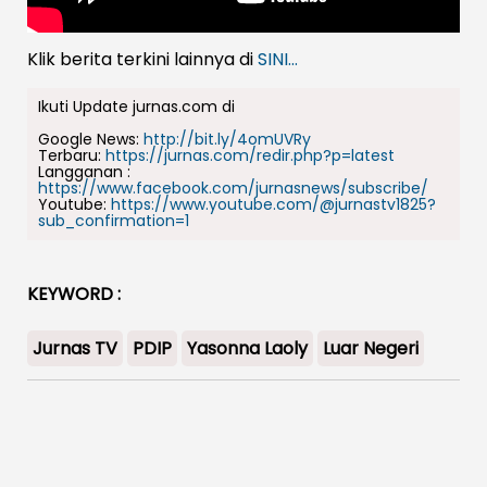
Klik berita terkini lainnya di
SINI...
Ikuti Update jurnas.com di
Google News:
http://bit.ly/4omUVRy
Terbaru:
https://jurnas.com/redir.php?p=latest
Langganan :
https://www.facebook.com/jurnasnews/subscribe/
Youtube:
https://www.youtube.com/@jurnastv1825?
sub_confirmation=1
KEYWORD :
Jurnas TV
PDIP
Yasonna Laoly
Luar Negeri