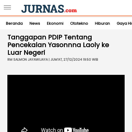
Beranda
News
Ekonomi
Ototekno
Hiburan
Gaya H
Tanggapan PDIP Tentang
Pencekalan Yasonnna Laoly ke
Luar Negeri
RM SALMON JAYAWIJAYA | JUM'AT, 27/12/2024 19:50 WIB