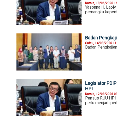
Kamis, 18/06/2026 1
Yasonna H. Laoly
pemangku kepent
Badan Pengkaji
Sabtu, 14/03/2026 11
Badan Pengkajia
Legislator PDI
HPI
Kamis, 12/03/2026 0
Pansus RUU HPI DP
perlu menjadi pe