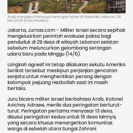
Asap mengepul menyusul serangan Israel di Nabatieh, Lebanon, 28
Mei 2026 (Foto: Reuters)
Jakarta, Jurnas.com - Militer Israel secara sepihak
mengeluarkan perintah evakuasi paksa bagi
penduduk di 29 desa di wilayah Lebanon selatan
sebelum meluncurkan gelombang serangan
udara baru pada Minggu (14/6).
Langkah agresif ini tetap dilakukan sekutu Amerika
Serikat tersebut meskipun perjanjian gencatan
senjata untuk menghentikan perang dengan
kelompok pejuang Hezbollah saat ini masih
berlaku.
Juru bicara militer Israel berbahasa Arab, Kolonel
Avichay Adraee, merilis dua peringatan berturut-
turut. Peringatan pertama menyasar 13 desa,
disusul peringatan kedua untuk 16 desa lainnya,
yang secara khusus menargetkan komunitas
warga di sebelah utara Sungai Zahrani.