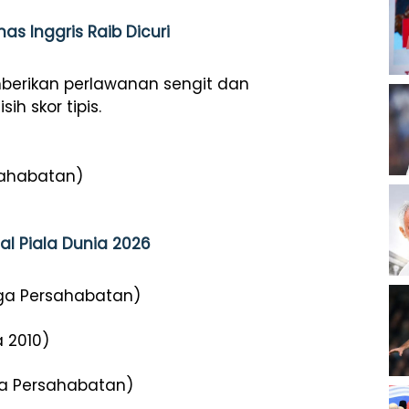
as Inggris Raib Dicuri
berikan perlawanan sengit dan
h skor tipis.
sahabatan)
nal Piala Dunia 2026
ga Persahabatan)
a 2010)
ga Persahabatan)