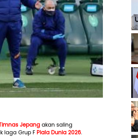
Timnas Jepang
akan saling
uk laga Grup F
Piala Dunia 2026
.