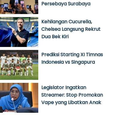
Persebaya Surabaya
Kehilangan Cucurella,
Chelsea Langsung Rekrut
Dua Bek Kiri
Prediksi Starting XI Timnas
Indonesia vs Singapura
Legislator Ingatkan
Streamer: Stop Promokan
Vape yang Libatkan Anak