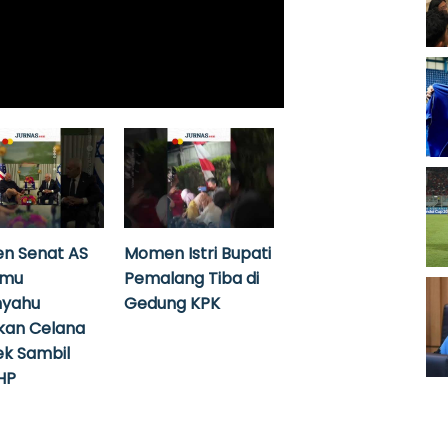
n Senat AS
Momen Istri Bupati
emu
Pemalang Tiba di
nyahu
Gedung KPK
kan Celana
k Sambil
HP