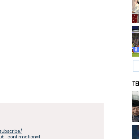
TE
subscribe/
ub_confirmation=1