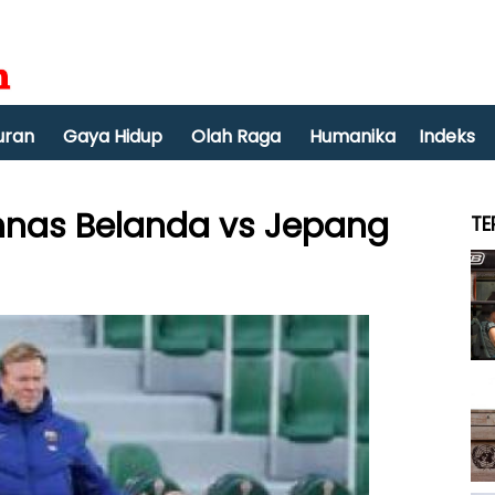
uran
Gaya Hidup
Olah Raga
Humanika
Indeks
imnas Belanda vs Jepang
TE