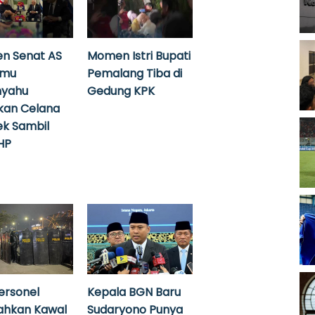
n Senat AS
Momen Istri Bupati
emu
Pemalang Tiba di
nyahu
Gedung KPK
kan Celana
k Sambil
HP
ersonel
Kepala BGN Baru
ahkan Kawal
Sudaryono Punya