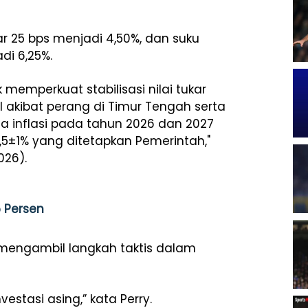
sar 25 bps menjadi 4,50%, dan suku
di 6,25%.
 memperkuat stabilisasi nilai tukar
l akibat perang di Timur Tengah serta
a inflasi pada tahun 2026 dan 2027
,5±1% yang ditetapkan Pemerintah,"
026).
5 Persen
a mengambil langkah taktis dalam
estasi asing,” kata Perry.