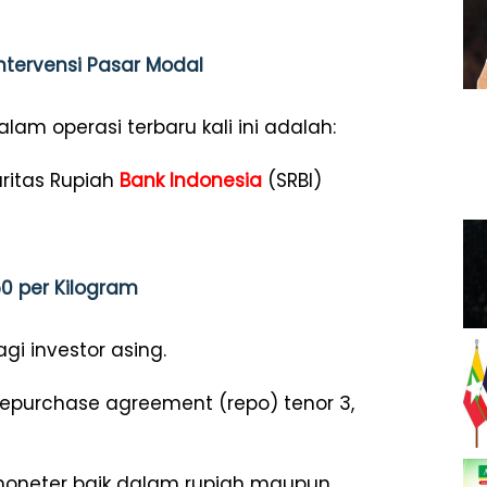
Intervensi Pasar Modal
am operasi terbaru kali ini adalah:
uritas Rupiah
Bank Indonesia
(SRBI)
50 per Kilogram
i investor asing.
repurchase agreement (repo) tenor 3,
 moneter baik dalam rupiah maupun