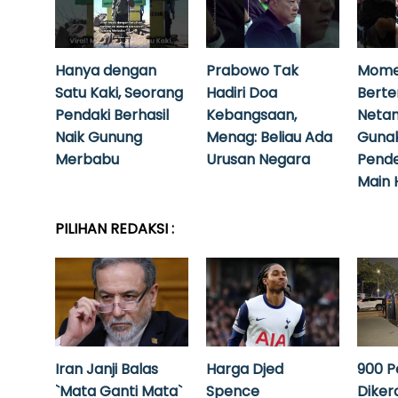
Hanya dengan
Prabowo Tak
Mome
Satu Kaki, Seorang
Hadiri Doa
Bert
Pendaki Berhasil
Kebangsaan,
Neta
Naik Gunung
Menag: Beliau Ada
Guna
Merbabu
Urusan Negara
Pende
Main 
PILIHAN REDAKSI :
Iran Janji Balas
Harga Djed
900 P
`Mata Ganti Mata`
Spence
Diker