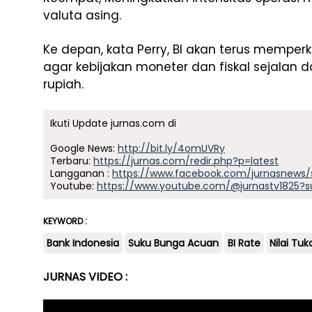
valuta asing.
Ke depan, kata Perry, BI akan terus memper
agar kebijakan moneter dan fiskal sejalan d
rupiah.
Ikuti Update jurnas.com di
Google News:
http://bit.ly/4omUVRy
Terbaru:
https://jurnas.com/redir.php?p=latest
Langganan :
https://www.facebook.com/jurnasnews/
Youtube:
https://www.youtube.com/@jurnastv1825?s
KEYWORD :
Bank Indonesia
Suku Bunga Acuan
BI Rate
Nilai Tuk
JURNAS VIDEO :