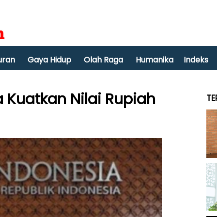
uran
Gaya Hidup
Olah Raga
Humanika
Indeks
a Kuatkan Nilai Rupiah
TE