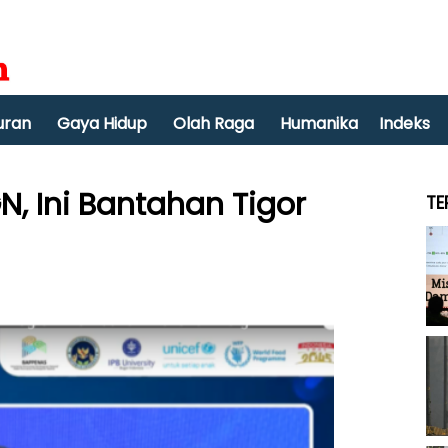
uran
Gaya Hidup
Olah Raga
Humanika
Indeks
, Ini Bantahan Tigor
TE