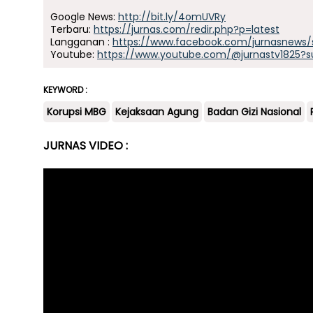
Google News:
http://bit.ly/4omUVRy
Terbaru:
https://jurnas.com/redir.php?p=latest
Langganan :
https://www.facebook.com/jurnasnews/
Youtube:
https://www.youtube.com/@jurnastv1825?s
KEYWORD :
Korupsi MBG
Kejaksaan Agung
Badan Gizi Nasional
JURNAS VIDEO :