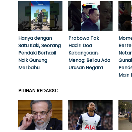
Hanya dengan
Prabowo Tak
Mome
Satu Kaki, Seorang
Hadiri Doa
Bert
Pendaki Berhasil
Kebangsaan,
Neta
Naik Gunung
Menag: Beliau Ada
Guna
Merbabu
Urusan Negara
Pende
Main 
PILIHAN REDAKSI :