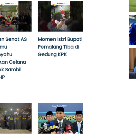
n Senat AS
Momen Istri Bupati
emu
Pemalang Tiba di
nyahu
Gedung KPK
kan Celana
k Sambil
HP