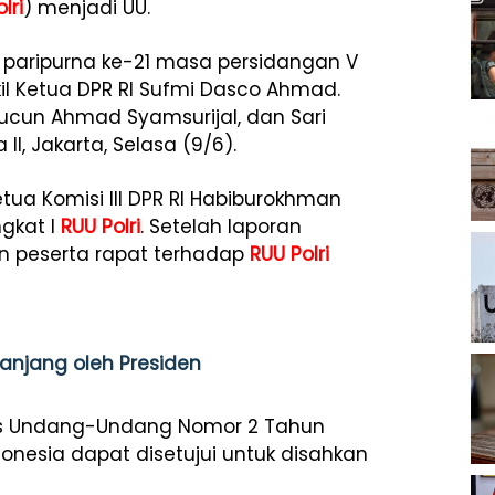
lri
) menjadi UU.
 paripurna ke-21 masa persidangan V
l Ketua DPR RI Sufmi Dasco Ahmad.
Cucun Ahmad Syamsurijal, dan Sari
II, Jakarta, Selasa (9/6).
ua Komisi III DPR RI Habiburokhman
gkat I
RUU Polri
. Setelah laporan
n peserta rapat terhadap
RUU Polri
rpanjang oleh Presiden
as Undang-Undang Nomor 2 Tahun
donesia dapat disetujui untuk disahkan