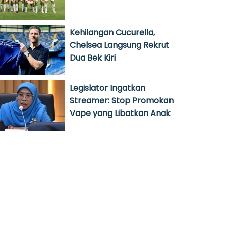
Kehilangan Cucurella,
Chelsea Langsung Rekrut
Dua Bek Kiri
Legislator Ingatkan
Streamer: Stop Promokan
Vape yang Libatkan Anak