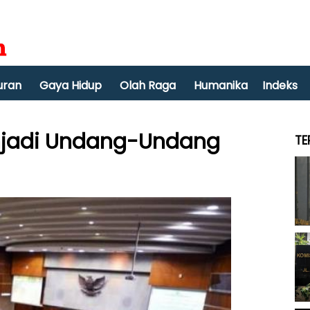
uran
Gaya Hidup
Olah Raga
Humanika
Indeks
njadi Undang-Undang
TE