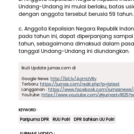
Undang-Undang ini mulai berlaku, batas us
dengan anggota tersebut berusia 59 tahun.
c. Anggota Kepolisian Negara Republik Indo
pada tahun ini, dapat diperpanjang sampai
tahun, sebagaimana dimaksud dalam pasal 
tanggal Undang-Undang ini diundangkan.
Ikuti Update jurnas.com di
Google News:
http://bit.ly/4omUVRy
Terbaru:
https://jurnas.com/redir.php?p=latest
Langganan :
https://www.facebook.com/jurnasnews/
Youtube:
https://www.youtube.com/@jurnastv1825?s
KEYWORD :
Paripurna DPR
RUU Polri
DPR Sahkan UU Polri
JURNAS VIDEO :