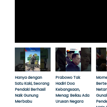
Hanya dengan
Prabowo Tak
Mome
Satu Kaki, Seorang
Hadiri Doa
Bert
Pendaki Berhasil
Kebangsaan,
Neta
Naik Gunung
Menag: Beliau Ada
Guna
Merbabu
Urusan Negara
Pende