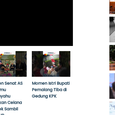
n Senat AS
Momen Istri Bupati
emu
Pemalang Tiba di
nyahu
Gedung KPK
kan Celana
k Sambil