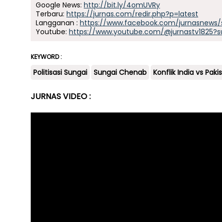
Google News:
http://bit.ly/4omUVRy
Terbaru:
https://jurnas.com/redir.php?p=latest
Langganan :
https://www.facebook.com/jurnasnews/
Youtube:
https://www.youtube.com/@jurnastv1825?s
KEYWORD :
Politisasi Sungai
Sungai Chenab
Konflik India vs Paki
JURNAS VIDEO :