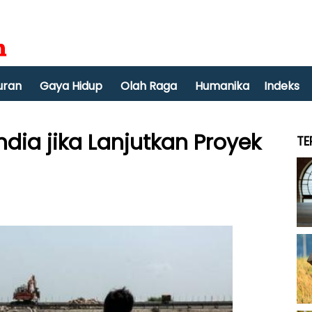
uran
Gaya Hidup
Olah Raga
Humanika
Indeks
dia jika Lanjutkan Proyek
TE