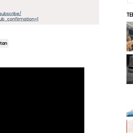
subscribe/
TE
ub_confirmation=1
stan