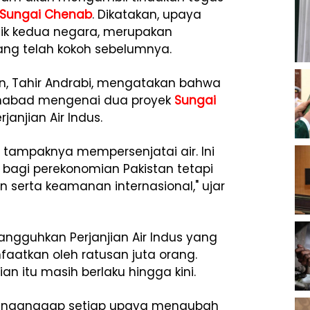
Sungai Chenab
. Dikatakan, upaya
flik kedua negara, merupakan
ang telah kokoh sebelumnya.
an, Tahir Andrabi, mengatakan bahwa
lamabad mengenai dua proyek
Sungai
anjian Air Indus.
 tampaknya mempersenjatai air. Ini
bagi perekonomian Pakistan tetapi
n serta keamanan internasional," ujar
gguhkan Perjanjian Air Indus yang
aatkan oleh ratusan juta orang.
ian itu masih berlaku hingga kini.
enganggap setiap upaya mengubah