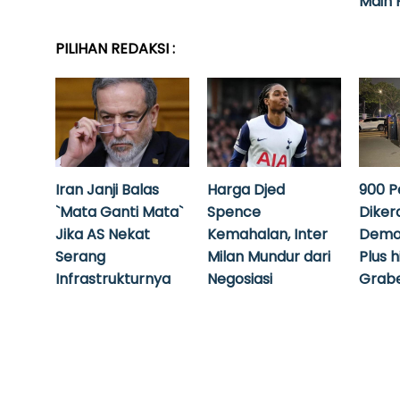
Main 
PILIHAN REDAKSI :
Iran Janji Balas
Harga Djed
900 P
`Mata Ganti Mata`
Spence
Diker
Jika AS Nekat
Kemahalan, Inter
Demo
Serang
Milan Mundur dari
Plus 
Infrastrukturnya
Negosiasi
Grabe