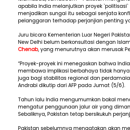
apabila India melanjutkan proyek `politisasi`
menjadikan sungai itu sebagai senjata kon
pelanggaran terhadap perjanjian penting y
Juru bicara Kementerian Luar Negeri Pakist
New Delhi belum berkonsultasi dengan Is
Chenab
, yang menurutnya akan merusak Perj
“Proyek-proyek ini menegaskan bahwa India
membawa implikasi berbahaya tidak hanya 
juga bagi stabilitas regional dan perdamaia
Andrabi dikutip dari AFP pada Jumat (5/6).
Tahun lalu India mengumumkan bakal menan
mengatur penggunaan jalur air yang dimanf
Sebaliknya, Pakistan tetap bersikukuh perjanj
Pakistan sebelumnya mengatakan akan m