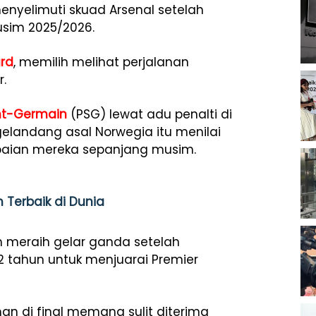
nyelimuti skuad Arsenal setelah
sim 2025/2026.
rd
, memilih melihat perjalanan
.
int-Germain
(PSG) lewat adu penalti di
gelandang asal Norwegia itu menilai
paian mereka sepanjang musim.
m Terbaik di Dunia
n meraih gelar ganda setelah
 tahun untuk menjuarai Premier
an di final memang sulit diterima