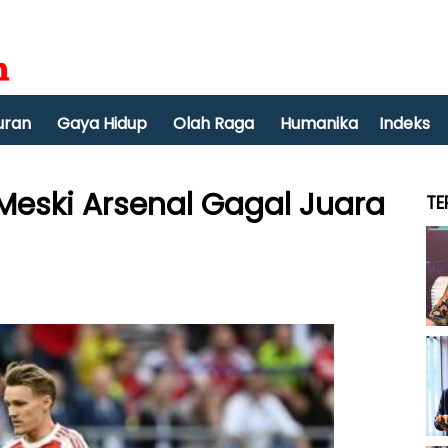
uran
Gaya Hidup
Olah Raga
Humanika
Indeks
eski Arsenal Gagal Juara
TE