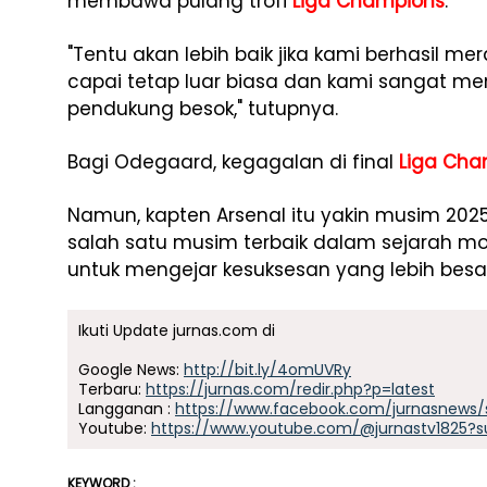
membawa pulang trofi
Liga Champions
.
"Tentu akan lebih baik jika kami berhasil m
capai tetap luar biasa dan kami sangat me
pendukung besok," tutupnya.
Bagi Odegaard, kegagalan di final
Liga Cha
Namun, kapten Arsenal itu yakin musim 202
salah satu musim terbaik dalam sejarah mod
untuk mengejar kesuksesan yang lebih bes
Ikuti Update jurnas.com di
Google News:
http://bit.ly/4omUVRy
Terbaru:
https://jurnas.com/redir.php?p=latest
Langganan :
https://www.facebook.com/jurnasnews/
Youtube:
https://www.youtube.com/@jurnastv1825?s
KEYWORD :