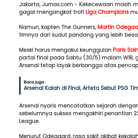
Jakarta, Jurnas.com - Kekecewaan masih me
gagal mengangkat trofi
Liga Champions
mu
Namun, kapten The Gunners,
Martin Odegaa
timnya dari sudut pandang yang lebih besar
Meski harus mengakui keunggulan
Paris Sa
partai final pada Sabtu (30/5) malam WIB, 
Arsenal tetap layak berbangga atas penca
Baca juga :
Arsenal Kalah di Final, Arteta Sebut PSG Ti
Arsenal nyaris mencatatkan sejarah denga
sebelumnya sukses mengakhiri penantian 22
League.
Menurut Odegaard, rasa sakit akibat kekalah