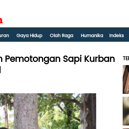
uran
Gaya Hidup
Olah Raga
Humanika
Indeks
n Pemotongan Sapi Kurban
TE
l