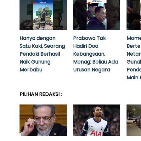
Hanya dengan
Prabowo Tak
Mome
Satu Kaki, Seorang
Hadiri Doa
Bert
Pendaki Berhasil
Kebangsaan,
Neta
Naik Gunung
Menag: Beliau Ada
Guna
Merbabu
Urusan Negara
Pende
Main 
PILIHAN REDAKSI :