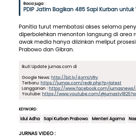
Baca juga :
PDIP Jatim Bagikan 485 Sapi Kurban untuk
Panitia turut membatasi akses selama pen
diperbolehkan menonton langsung di area
awak media hanya diizinkan meliput prosesi
Prabowo dan Gibran.
Ikuti Update jurnas.com di
Google News:
http://bit.ly/4omUVRy
Terbaru:
https://jurnas.com/redir.php?p=latest
Langganan :
https://www.facebook.com/jurnasnews/
Youtube:
https://www.youtube.com/@jurnastv1825?s
KEYWORD :
Idul Adha
Sapi Kurban Prabowo
Menteri Agama
Nas
JURNAS VIDEO :