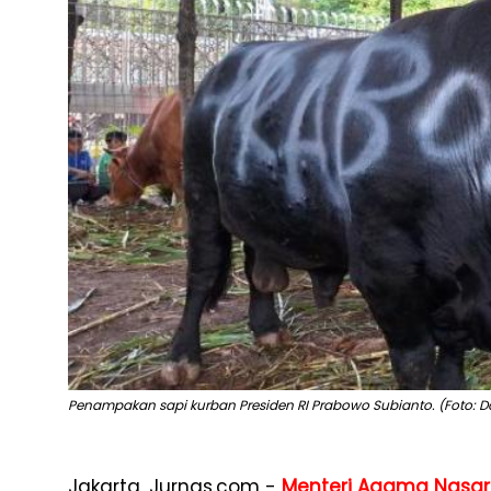
Penampakan sapi kurban Presiden RI Prabowo Subianto. (Foto: D
Jakarta, Jurnas.com -
Menteri Agama
Nasar