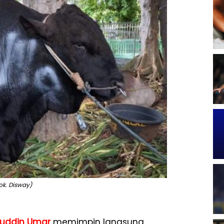
ok. Disway)
uddin Umar
memimpin langsung