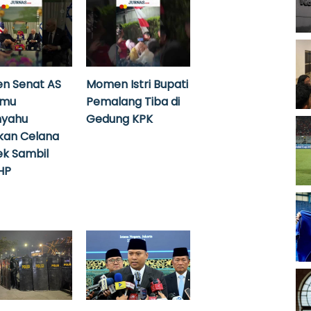
n Senat AS
Momen Istri Bupati
emu
Pemalang Tiba di
nyahu
Gedung KPK
kan Celana
k Sambil
HP