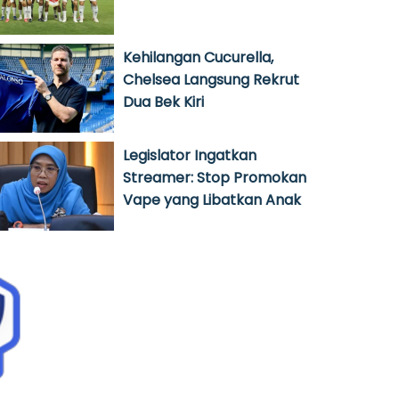
Kehilangan Cucurella,
Chelsea Langsung Rekrut
Dua Bek Kiri
Legislator Ingatkan
Streamer: Stop Promokan
Vape yang Libatkan Anak