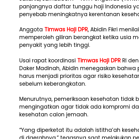
panjangnya daftar tunggu haji Indonesia ya
penyebab meningkatnya kerentanan keseha
Anggota
Timwas Haji DPR
, Abidin Fikri meni
memperoleh giliran berangkat ketika usia me
penyakit yang lebih tinggi.
Usai rapat koordinasi
Timwas Haji DPR
RI den
Daker Madinah, Abidin menegaskan bahwa p
harus menjadi prioritas agar risiko kesehat
sebelum keberangkatan.
Menurutnya, pemeriksaan kesehatan tidak bo
mengingatkan agar tidak ada kompromi d
kesehatan calon jemaah.
“Yang diperketat itu adalah istitha’ah kes
di daerahnya,” tegasnya saat melakukan 