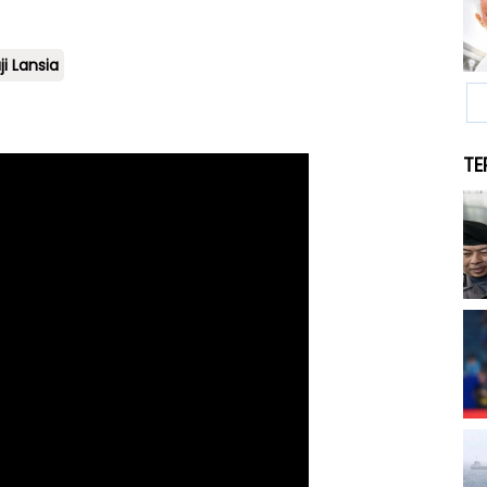
i Lansia
TE