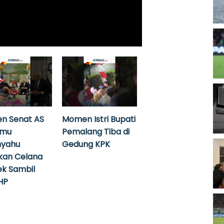
n Senat AS
Momen Istri Bupati
emu
Pemalang Tiba di
nyahu
Gedung KPK
kan Celana
k Sambil
HP