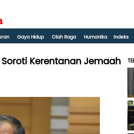
uran
Gaya Hidup
Olah Raga
Humanika
Indeks
R Soroti Kerentanan Jemaah
TE