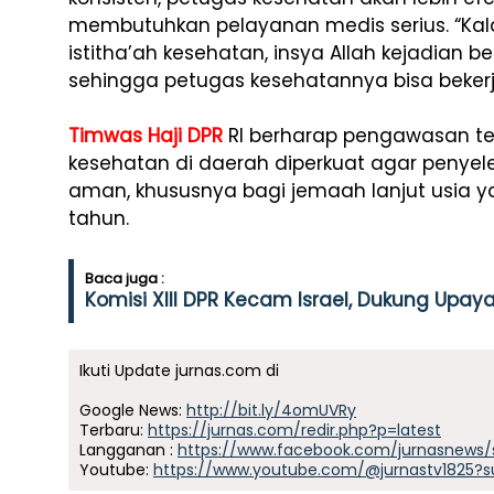
membutuhkan pelayanan medis serius. “Kal
istitha’ah kesehatan, insya Allah kejadian b
sehingga petugas kesehatannya bisa bekerja
Timwas Haji DPR
RI berharap pengawasan te
kesehatan di daerah diperkuat agar penyel
aman, khususnya bagi jemaah lanjut usia y
tahun.
Baca juga :
Komisi XIII DPR Kecam Israel, Dukung Upa
Ikuti Update jurnas.com di
Google News:
http://bit.ly/4omUVRy
Terbaru:
https://jurnas.com/redir.php?p=latest
Langganan :
https://www.facebook.com/jurnasnews/
Youtube:
https://www.youtube.com/@jurnastv1825?s