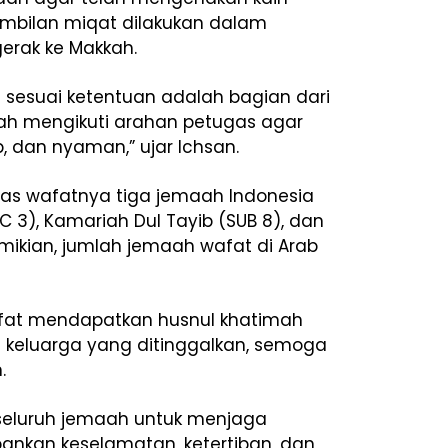
ambilan miqat dilakukan dalam
erak ke Makkah.
 sesuai ketentuan adalah bagian dari
aah mengikuti arahan petugas agar
b, dan nyaman,” ujar Ichsan.
as wafatnya tiga jemaah Indonesia
 3), Kamariah Dul Tayib (SUB 8), dan
emikian, jumlah jemaah wafat di Arab
fat mendapatkan husnul khatimah
da keluarga yang ditinggalkan, semoga
.
seluruh jemaah untuk menjaga
kan keselamatan, ketertiban, dan