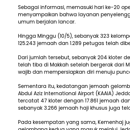
Sebagai informasi, memasuki hari ke-20 ope
menyampaikan bahwa layanan penyelenggar
umum berjalan lancar.
Hingga Minggu (10/5), sebanyak 323 kelompo
125.243 jemaah dan 1.289 petugas telah di
Dari jumlah tersebut, sebanyak 204 kloter
telah tiba di Makkah setelah bergerak dar
wajib dan mempersiapkan diri menuju punca
Sementara itu, kedatangan jemaah gelomb
Abdul Aziz International Airport (KAAIA) Jed
tercatat 47 kloter dengan 17.861 jemaah dan 
sebanyak 3.266 jemaah haji khusus juga tel
Pada kesempatan yang sama, Kemenhaj j
gelombang kedua yang masuk melalui Jed