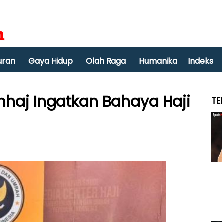
uran
Gaya Hidup
Olah Raga
Humanika
Indeks
nhaj Ingatkan Bahaya Haji
TE