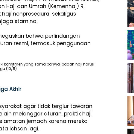
an Haji dan Umrah (Kemenhaj) RI
aji nonprosedural sekaligus
jaga stamina.
enegaskan bahwa perlindungan
turan resmi, termasuk penggunaan
liki komitmen yang sama bahwa ibadah haji harus
gu (10/5).
ga Akhir
yarakat agar tidak tergiur tawaran
elain melanggar aturan, praktik haji
eselamatan jemaah karena mereka
ata Ichsan lagi.