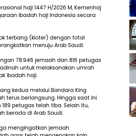
rasional haji 1447 H/2026 M, Kemenhaj
aan ibadah haji Indonesia secara
k terbang (kloter) dengan total
berangkatkan menuju Arab Saudi.
 dengan 78.946 jemaah dan 816 petugas
i Madinah untuk melaksanakan umrah
k ibadah haji.
ang kedua melalui Bandara King
dah terus berlangsung. Hingga saat ini
189 petugas telah tiba. Selain itu,
ah berada di Arab Saudi.
uga mengingatkan jemaah
dah agar telah mengenakan kain