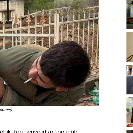
euters)
elakukan penyelidikan setelah