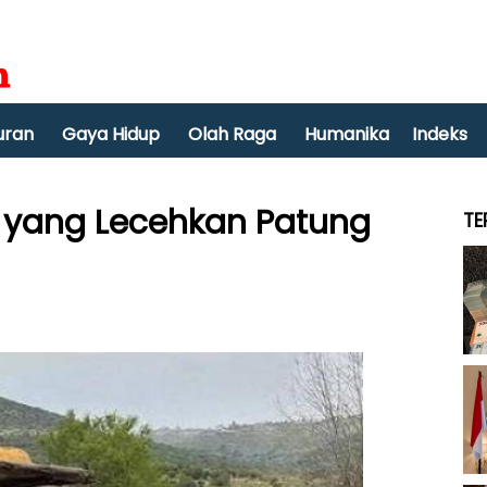
uran
Gaya Hidup
Olah Raga
Humanika
Indeks
rit yang Lecehkan Patung
TE