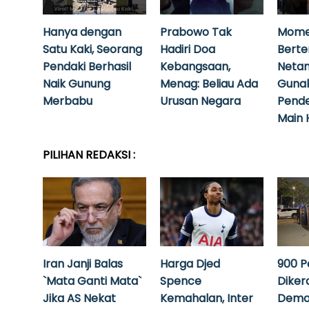
Hanya dengan
Prabowo Tak
Mome
Satu Kaki, Seorang
Hadiri Doa
Bert
Pendaki Berhasil
Kebangsaan,
Neta
Naik Gunung
Menag: Beliau Ada
Guna
Merbabu
Urusan Negara
Pende
Main 
PILIHAN REDAKSI :
Iran Janji Balas
Harga Djed
900 P
`Mata Ganti Mata`
Spence
Diker
Jika AS Nekat
Kemahalan, Inter
Demo