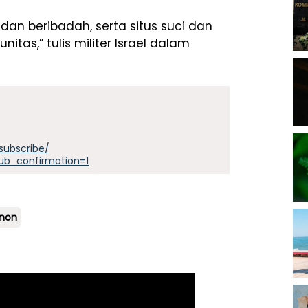
an beribadah, serta situs suci dan
as,” tulis militer Israel dalam
subscribe/
ub_confirmation=1
anon