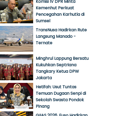
Komisi IV DPR Minta
Kemenhut Perkuat
Pencegahan Karhutla di
Sumsel
TransNusa Hadirkan Rute
Langsung Manado -
Ternate
Minghrul Lappung Bersatu
Kukuhkan Septriana
Tangkary Ketua DPW
Jakarta
Hetifah: Usut Tuntas
Temuan Dugaan Senpi di
Sekolah Swasta Pondok
Pinang
GIIAS 2026, Fuso Hadirkan