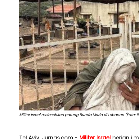
Militer Israel melecehkan patung Bunda Maria di Lebanon (Foto: R
Tel Aviv, Jurnas.com -
Militer Israel
berjanji m