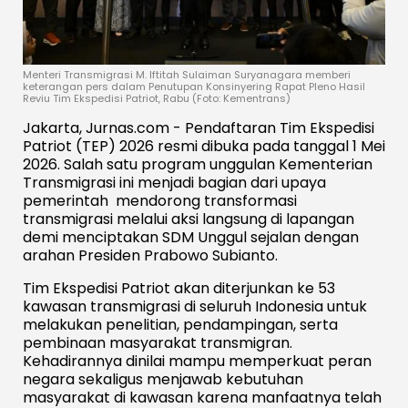
Menteri Transmigrasi M. Iftitah Sulaiman Suryanagara memberi
keterangan pers dalam Penutupan Konsinyering Rapat Pleno Hasil
Reviu Tim Ekspedisi Patriot, Rabu (Foto: Kementrans)
Jakarta, Jurnas.com - Pendaftaran Tim Ekspedisi
Patriot (TEP) 2026 resmi dibuka pada tanggal 1 Mei
2026. Salah satu program unggulan Kementerian
Transmigrasi ini menjadi bagian dari upaya
pemerintah mendorong transformasi
transmigrasi melalui aksi langsung di lapangan
demi menciptakan SDM Unggul sejalan dengan
arahan Presiden Prabowo Subianto.
Tim Ekspedisi Patriot akan diterjunkan ke 53
kawasan transmigrasi di seluruh Indonesia untuk
melakukan penelitian, pendampingan, serta
pembinaan masyarakat transmigran.
Kehadirannya dinilai mampu memperkuat peran
negara sekaligus menjawab kebutuhan
masyarakat di kawasan karena manfaatnya telah