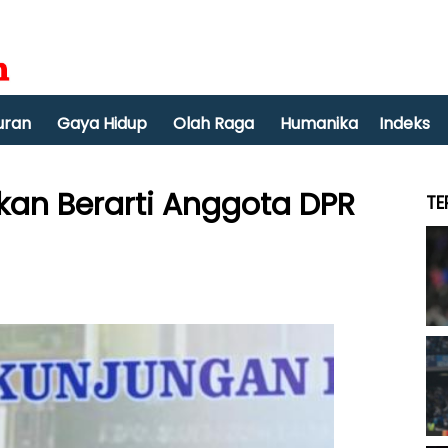
uran
Gaya Hidup
Olah Raga
Humanika
Indeks
kan Berarti Anggota DPR
TE