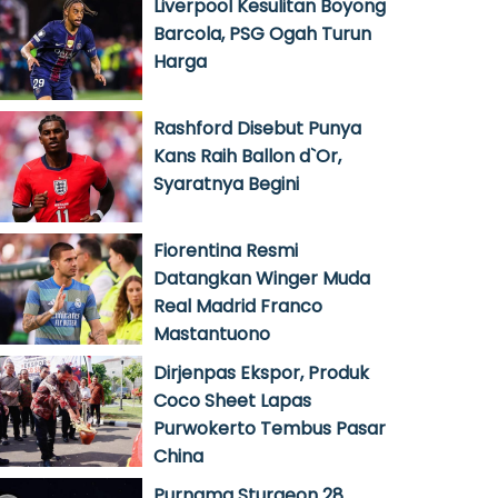
Liverpool Kesulitan Boyong
Barcola, PSG Ogah Turun
Harga
Rashford Disebut Punya
Kans Raih Ballon d`Or,
Syaratnya Begini
Fiorentina Resmi
Datangkan Winger Muda
Real Madrid Franco
Mastantuono
Dirjenpas Ekspor, Produk
Coco Sheet Lapas
Purwokerto Tembus Pasar
China
Purnama Sturgeon 28