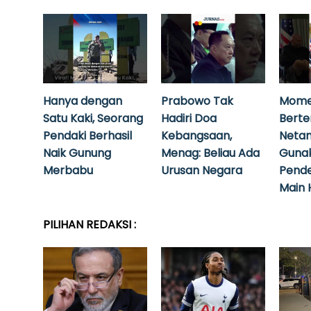
Hanya dengan
Prabowo Tak
Mome
Satu Kaki, Seorang
Hadiri Doa
Bert
Pendaki Berhasil
Kebangsaan,
Neta
Naik Gunung
Menag: Beliau Ada
Guna
Merbabu
Urusan Negara
Pende
Main 
PILIHAN REDAKSI :