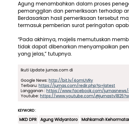
Agung menambahkan dalam proses penegak
pemanggilan dan pemeriksaan terhadap a
Berdasarkan hasil pemeriksaan tersebut ma
termasuk pemberian surat peringatan apabila
“Pada akhirnya, majelis memutuskan member
tidak dapat dibenarkan menyampaikan pend
yang jelas,” tutupnya.
Ikuti Update jurnas.com di
Google News:
http://bit.ly/4omUVRy
Terbaru:
https://jurnas.com/redir.php?p=latest
Langganan :
https://www.facebook.com/jurnasnews/
Youtube:
https://www.youtube.com/@jurnastv1825?s
KEYWORD :
MKD DPR
Agung Widyantoro
Mahkamah Kehormata