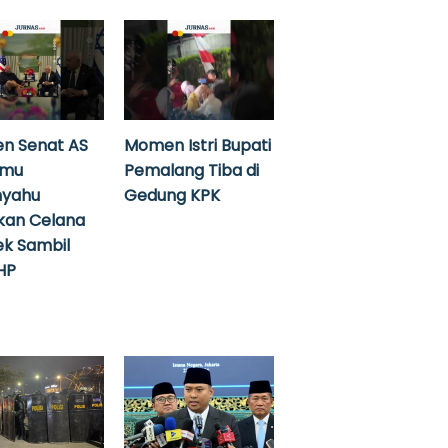
n Senat AS
Momen Istri Bupati
emu
Pemalang Tiba di
nyahu
Gedung KPK
kan Celana
k Sambil
HP