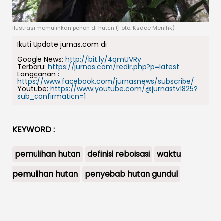
Ilustrasi memulihkan pohon di hutan (Foto: Ksdae Menlhk)
Ikuti Update jurnas.com di
Google News:
http://bit.ly/4omUVRy
Terbaru:
https://jurnas.com/redir.php?p=latest
Langganan :
https://www.facebook.com/jurnasnews/subscribe/
Youtube:
https://www.youtube.com/@jurnastv1825?
sub_confirmation=1
KEYWORD :
pemulihan hutan
definisi reboisasi
waktu
pemulihan hutan
penyebab hutan gundul