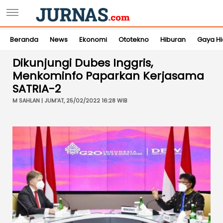
Beranda
News
Ekonomi
Ototekno
Hiburan
Gaya H
Dikunjungi Dubes Inggris,
Menkominfo Paparkan Kerjasama
SATRIA-2
M SAHLAN | JUM'AT, 25/02/2022 16:28 WIB