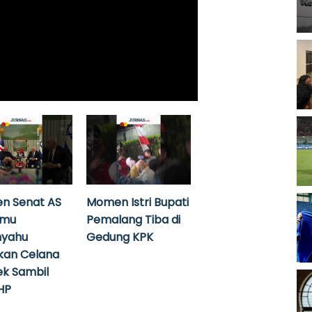
n Senat AS
Momen Istri Bupati
emu
Pemalang Tiba di
nyahu
Gedung KPK
kan Celana
k Sambil
HP