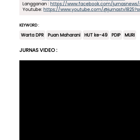
Langganan :
https://www.facebook.com/jurnasnews/
Youtube:
https://www.youtube.com/@jurnastv1825?s
KEYWORD :
Warta DPR
Puan Maharani
HUT ke-49
PDIP
MURI
JURNAS VIDEO :