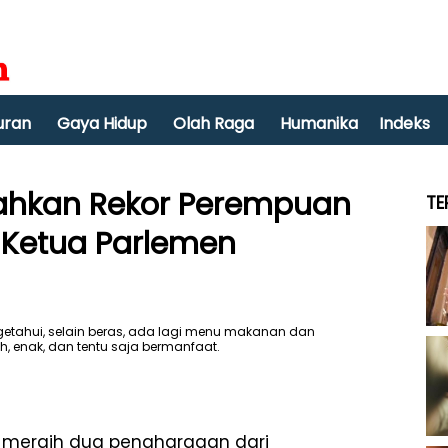
uran
Gaya Hidup
Olah Raga
Humanika
Indeks
ahkan Rekor Perempuan
TE
 Ketua Parlemen
 meraih dua penghargaan dari