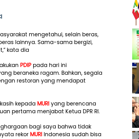
I
asyarakat mengetahui, selain beras,
ras lainnya. Sama-sama bergizi,
,” kata dia
lakukan
PDIP
pada hari ini
yang beraneka ragam. Bahkan, segala
engan restoran yang mendapat
 kasih kepada
MURI
yang berencana
an pertama menjabat Ketua DPR RI.
nghargaan bagi saya bahwa tidak
nyata rekor
MURI
Indonesia sudah bisa