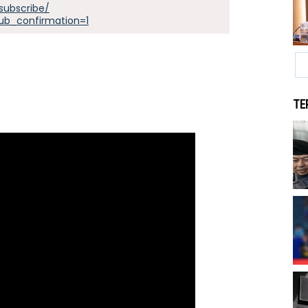
subscribe/
ub_confirmation=1
TE