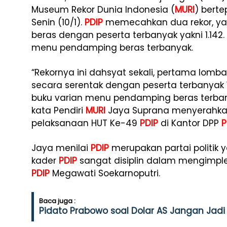
Museum Rekor Dunia Indonesia (
MURI
) bert
Senin (10/1).
PDIP
memecahkan dua rekor, y
beras dengan peserta terbanyak yakni 1.142
menu pendamping beras terbanyak.
“Rekornya ini dahsyat sekali, pertama lo
secara serentak dengan peserta terbanyak 
buku varian menu pendamping beras terbany
kata Pendiri
MURI
Jaya Suprana menyerahka
pelaksanaan HUT Ke-49
PDIP
di Kantor DPP
P
Jaya menilai
PDIP
merupakan partai politik ya
kader
PDIP
sangat disiplin dalam mengimpl
PDIP
Megawati Soekarnoputri.
Baca juga :
Pidato Prabowo soal Dolar AS Jangan Jadi 