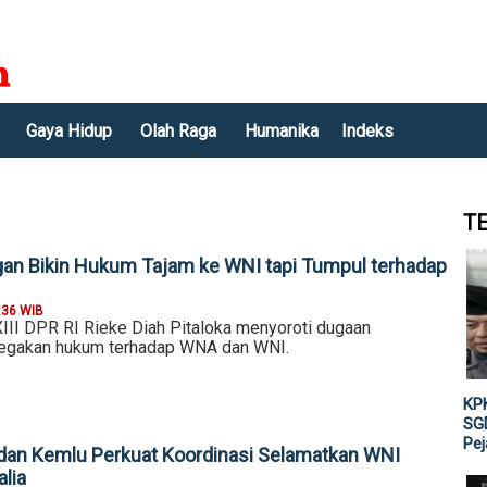
Gaya Hidup
Olah Raga
Humanika
Indeks
T
ngan Bikin Hukum Tajam ke WNI tapi Tumpul terhadap
:36 WIB
III DPR RI Rieke Diah Pitaloka menyoroti dugaan
egakan hukum terhadap WNA dan WNI.
KPK
SGD
Pe
dan Kemlu Perkuat Koordinasi Selamatkan WNI
lia