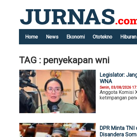
Home
News
Ekonomi
Ototekno
Hiburan
TAG : penyekapan wni
Legislator: Ja
WNA
Senin, 03/08/2026 17
Anggota Komisi X
ketimpangan pen
DPR Minta TNI 
Disandera Soma