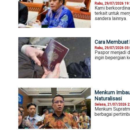
Rabu, 29/07/2026 19
Kami berkoordina
terkait untuk m
sandera lainnya.
Cara Membuat P
Rabu, 29/07/2026 03
Paspor menjadi d
ingin bepergian ke
Menkum Imbau T
Naturalisasi
Selasa, 21/07/2026 2
Menkum Supratman
berbagai pertimb