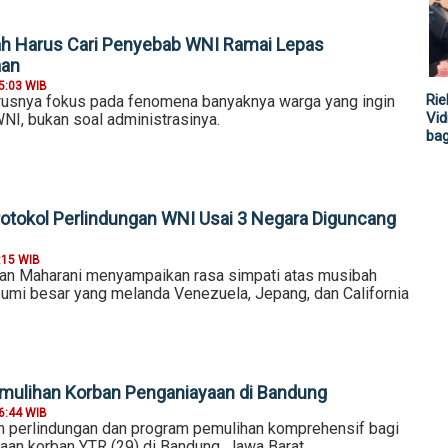
ah Harus Cari Penyebab WNI Ramai Lepas
aan
5:03 WIB
Rie
usnya fokus pada fenomena banyaknya warga yang ingin
Vid
NI, bukan soal administrasinya.
ba
otokol Perlindungan WNI Usai 3 Negara Diguncang
:15 WIB
an Maharani menyampaikan rasa simpati atas musibah
mi besar yang melanda Venezuela, Jepang, dan California
mulihan Korban Penganiayaan di Bandung
6:44 WIB
 perlindungan dan program pemulihan komprehensif bagi
aan korban YTR (29) di Bandung, Jawa Barat.