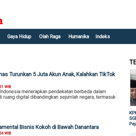
Gaya Hidup
Olah Raga
Humanika
Indeks
T
nas Turunkan 5 Juta Akun Anak, Kalahkan TikTok
:51 WIB
 Indonesia menerapkan pendekatan berbeda dalam
i ruang digital dibandingkan sejumlah negara, termasuk
KPK
SGD
Pe
amental Bisnis Kokoh di Bawah Danantara
:56 WIB