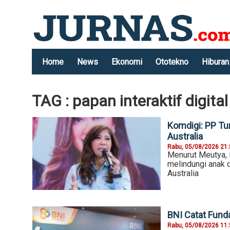
Home
News
Ekonomi
Ototekno
Hiburan
TAG : papan interaktif digital
Komdigi: PP Tu
Australia
Rabu, 05/08/2026 21
Menurut Meutya,
melindungi anak d
Australia
BNI Catat Fund
Rabu, 05/08/2026 11