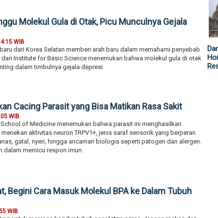
nggu Molekul Gula di Otak, Picu Munculnya Gejala
14:15 WIB
Da
erbaru dari Korea Selatan memberi arah baru dalam memahami penyebab
Hor
 dari Institute for Basic Science menemukan bahwa molekul gula di otak
Re
ting dalam timbulnya gejala depresi.
n Cacing Parasit yang Bisa Matikan Rasa Sakit
:05 WIB
ne School of Medicine menemukan bahwa parasit ini menghasilkan
menekan aktivitas neuron TRPV1+, jenis saraf sensorik yang berperan
as, gatal, nyeri, hingga ancaman biologis seperti patogen dan alergen.
n dalam memicu respon imun.
t, Begini Cara Masuk Molekul BPA ke Dalam Tubuh
:55 WIB