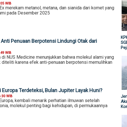
:05 WIB
 merekam metanol, metana, dan sianida dari komet yang
Bumi pada Desember 2025
KPK
 Anti Penuaan Berpotensi Lindungi Otak dari
SGD
Pe
:49 WIB
n di NUS Medicine menunjukkan bahwa molekul alami yang
 diteliti karena efek anti-penuaan berpotensi memulihkan
 Europa Terdeteksi, Bulan Jupiter Layak Huni?
Jen
6:30 WIB
 Europa, kembali menarik perhatian ilmuwan setelah
Ak
nia, molekul penting bagi kehidupan, di permukaannya
Kor