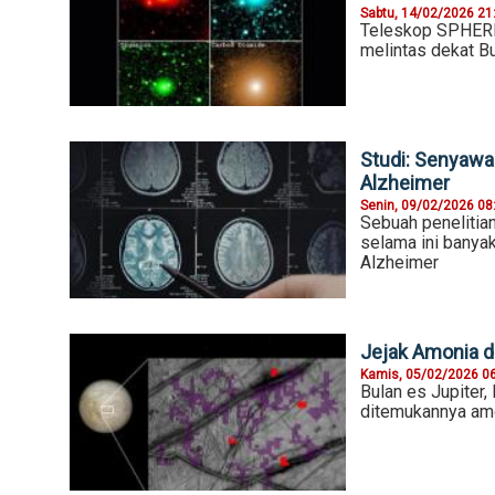
Sabtu, 14/02/2026 21
Teleskop SPHEREx
melintas dekat 
Studi: Senyawa
Alzheimer
Senin, 09/02/2026 08
Sebuah penelitia
selama ini banyak
Alzheimer
Jejak Amonia di
Kamis, 05/02/2026 0
Bulan es Jupiter,
ditemukannya amo