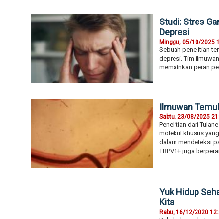
Studi: Stres Ga
Depresi
Minggu, 05/10/2025 
Sebuah penelitian t
depresi. Tim ilmuwan
memainkan peran pen
Ilmuwan Temuka
Sabtu, 23/08/2025 21
Penelitian dari Tula
molekul khusus yang 
dalam mendeteksi pan
TRPV1+ juga berpera
Yuk Hidup Seha
Kita
Rabu, 16/12/2020 12