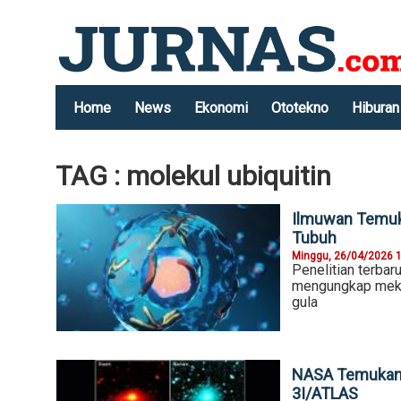
Home
News
Ekonomi
Ototekno
Hiburan
TAG : molekul ubiquitin
Ilmuwan Temuk
Tubuh
Minggu, 26/04/2026 
Penelitian terbar
mengungkap meka
gula
NASA Temukan 
3I/ATLAS