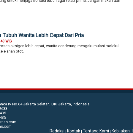
ting untuk menjaga kondisi tubuh agar tetap prima. Jangan makan dan
 Tubuh Wanita Lebih Cepat Dari Pria
:48 WIB
oses oksigen lebih cepat, wanita cenderung mengakumulasi molekul
elelahan otot.
anca IV No.64 Jakarta Selatan, DKI Jakarta, Indonesia
02633
2435
2435
urnas.com
nas.com
Redaksi
Kontak
Tentang Kami
Kebijakan
|
|
|
|