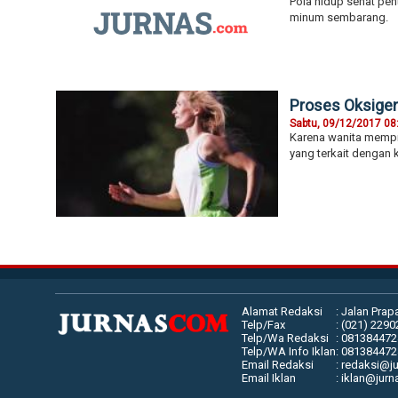
Pola hidup sehat pen
minum sembarang.
Proses Oksigen
Sabtu, 09/12/2017 08
Karena wanita mempr
yang terkait dengan k
Alamat Redaksi
: Jalan Prap
Telp/Fax
: (021) 229
Telp/Wa Redaksi
: 08138447
Telp/WA Info Iklan
: 08138447
Email Redaksi
: redaksi@j
Email Iklan
: iklan@jur