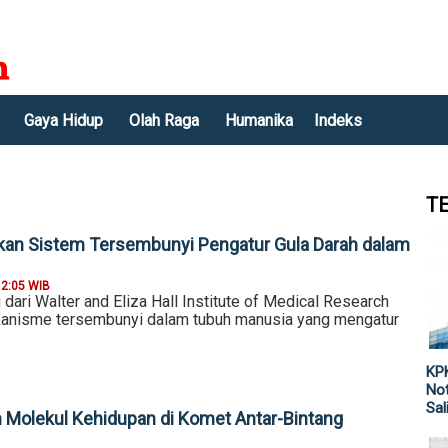
Gaya Hidup
Olah Raga
Humanika
Indeks
T
an Sistem Tersembunyi Pengatur Gula Darah dalam
12:05 WIB
u dari Walter and Eliza Hall Institute of Medical Research
nisme tersembunyi dalam tubuh manusia yang mengatur
KPK
Not
Sal
Molekul Kehidupan di Komet Antar-Bintang