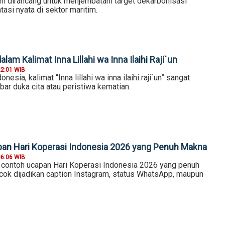
ni dirancang untuk menjembatani target dekarbonisasi
asi nyata di sektor maritim.
lam Kalimat Inna Lillahi wa Inna Ilaihi Raji`un
22:01 WIB
nesia, kalimat “Inna lillahi wa inna ilaihi raji`un” sangat
bar duka cita atau peristiwa kematian.
an Hari Koperasi Indonesia 2026 yang Penuh Makna
06:06 WIB
2 contoh ucapan Hari Koperasi Indonesia 2026 yang penuh
cok dijadikan caption Instagram, status WhatsApp, maupun