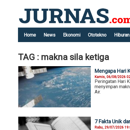
Home
News
Ekonomi
Ototekno
Hiburan
TAG : makna sila ketiga
Mengapa Hari K
Kamis, 06/08/2026 0
Peringatan Hari K
menyimpan makna 
Air.
7 Fakta Unik da
Rabu, 29/07/2026 19