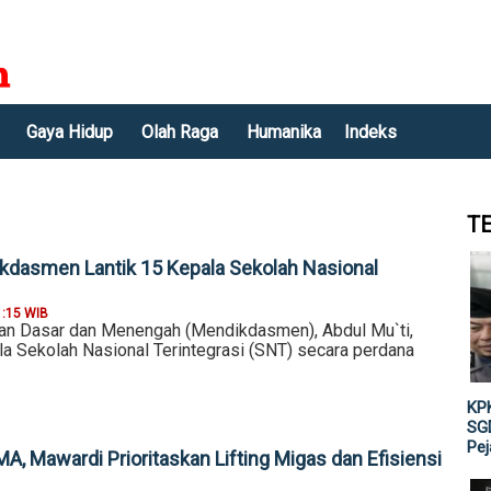
Gaya Hidup
Olah Raga
Humanika
Indeks
T
kdasmen Lantik 15 Kepala Sekolah Nasional
1:15 WIB
an Dasar dan Menengah (Mendikdasmen), Abdul Mu`ti,
la Sekolah Nasional Terintegrasi (SNT) secara perdana
KPK
SGD
Pe
A, Mawardi Prioritaskan Lifting Migas dan Efisiensi