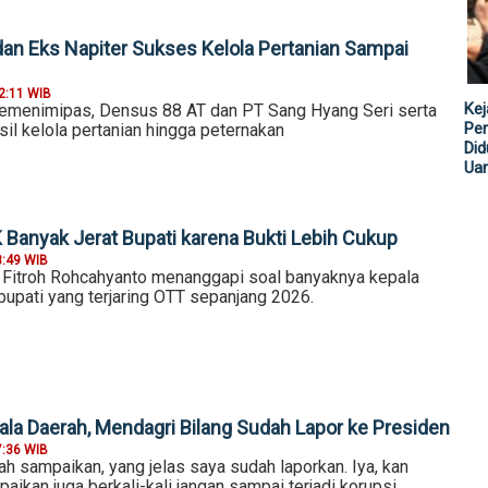
an Eks Napiter Sukses Kelola Pertanian Sampai
2:11 WIB
Kej
menimipas, Densus 88 AT dan PT Sang Hyang Seri serta
Per
sil kelola pertanian hingga peternakan
Did
Ua
 Banyak Jerat Bupati karena Bukti Lebih Cukup
8:49 WIB
 Fitroh Rohcahyanto menanggapi soal banyaknya kepala
 bupati yang terjaring OTT sepanjang 2026.
la Daerah, Mendagri Bilang Sudah Lapor ke Presiden
7:36 WIB
h sampaikan, yang jelas saya sudah laporkan. Iya, kan
aikan juga berkali-kali jangan sampai terjadi korupsi