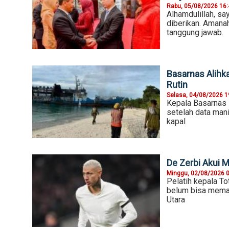
Rabu, 05/08/2026 16
Alhamdulillah, s
diberikan. Amanah
tanggung jawab.
Basarnas Alihk
Rutin
Selasa, 04/08/2026 1
Kepala Basarnas 
setelah data man
kapal
De Zerbi Akui M
Minggu, 02/08/2026 
Pelatih kepala T
belum bisa memas
Utara