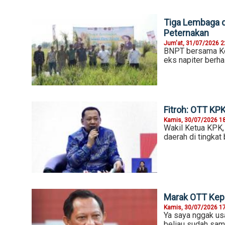
Tiga Lembaga d
Peternakan
Jum'at, 31/07/2026 2
BNPT bersama Ke
eks napiter berha
Fitroh: OTT KPK
Kamis, 30/07/2026 1
Wakil Ketua KPK,
daerah di tingkat
Marak OTT Kepa
Kamis, 30/07/2026 1
Ya saya nggak usa
beliau sudah samp