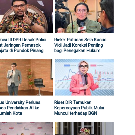
isi III DPR Desak Polisi
Rieke: Putusan Sela Kasus
ut Jaringan Pemasok
Vidi Jadi Koreksi Penting
jata di Pondok Pinang
bagi Penegakan Hukum
us University Perluas
Riset DIR Temukan
es Pendidikan AI ke
Kepercayaan Publik Mulai
umlah Kota
Muncul terhadap BGN