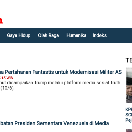
Gaya Hidup
Olah Raga
Humanika
Indeks
T
a Pertahanan Fantastis untuk Modernisasi Militer AS
5:15 WIB
but disampaikan Trump melalui platform media sosial Truth
(10/6).
KPK
SGD
Pe
batan Presiden Sementara Venezuela di Media