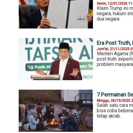
Senin, 12/01/2026 11
Klaim Trump ini 
negara, hukum int
dua negara
Era Post Truth,
Jum'at, 21/11/2025 0
Menteri Agama (M
post truth sepert
problem masyara
7 Permainan Se
Minggu, 26/10/2025 
Salah satu cara 
bisa coba beberap
tetap akrab.