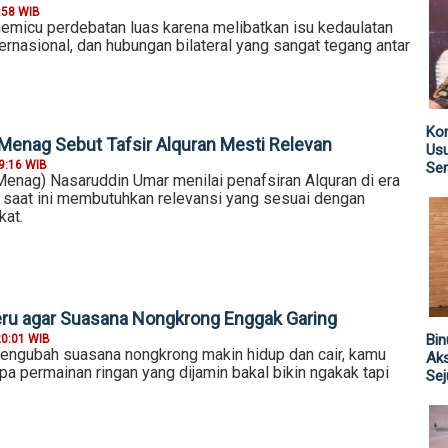
:58 WIB
memicu perdebatan luas karena melibatkan isu kedaulatan
ernasional, dan hubungan bilateral yang sangat tegang antar
Kom
 Menag Sebut Tafsir Alquran Mesti Relevan
Us
9:16 WIB
Sen
enag) Nasaruddin Umar menilai penafsiran Alquran di era
i saat ini membutuhkan relevansi yang sesuai dengan
kat.
ru agar Suasana Nongkrong Enggak Garing
Bin
20:01 WIB
mengubah suasana nongkrong makin hidup dan cair, kamu
Aks
a permainan ringan yang dijamin bakal bikin ngakak tapi
Sej