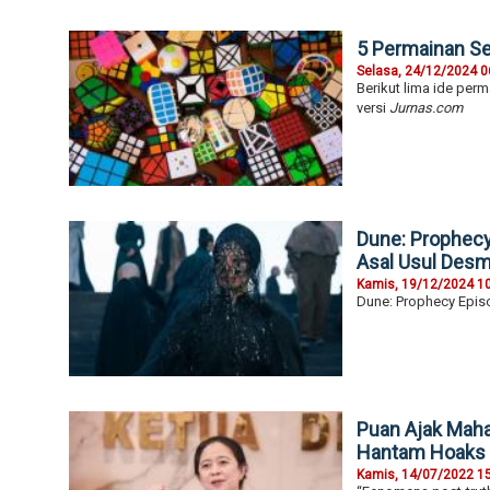
5 Permainan S
Selasa, 24/12/2024 0
Berikut lima ide per
versi
Jurnas.com
Dune: Prophecy 
Asal Usul Des
Kamis, 19/12/2024 1
Dune: Prophecy Episo
Puan Ajak Mah
Hantam Hoaks
Kamis, 14/07/2022 1