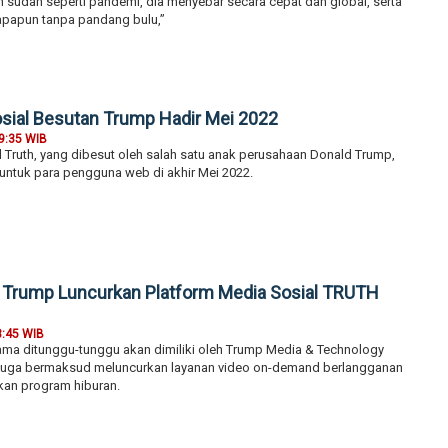
 sudah seperti pandemi, dia menyebar secara cepat dan global, serta
iapapun tanpa pandang bulu,”
osial Besutan Trump Hadir Mei 2022
9:35 WIB
l Truth, yang dibesut oleh salah satu anak perusahaan Donald Trump,
r untuk para pengguna web di akhir Mei 2022.
er, Trump Luncurkan Platform Media Sosial TRUTH
3:45 WIB
lama ditunggu-tunggu akan dimiliki oleh Trump Media & Technology
juga bermaksud meluncurkan layanan video on-demand berlangganan
an program hiburan.