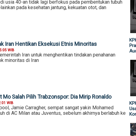
 di usia 40-an tidak lagi berfokus pada pembentukan tubuh
ainkan pada kesehatan jantung, kekuatan otot, dan
KPK
k Iran Hentikan Eksekusi Etnis Minoritas
Pra
5:05 WIB
Aud
erintah Iran untuk menghentikan tindakan penahanan
 minoritas di Iran
 Mo Salah Pilih Trabzonspor: Dia Mirip Ronaldo
KPK
2:01 WIB
pool, Jamie Carragher, sempat sangat yakin Mohamed
Usa
uh di AC Milan atau Juventus, sebelum akhirnya berlabuh ke
Kor