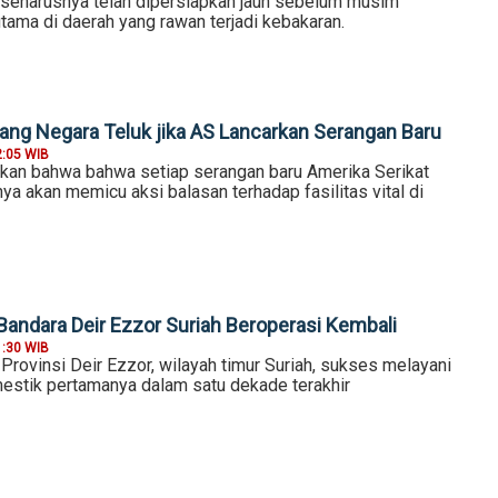
 seharusnya telah dipersiapkan jauh sebelum musim
utama di daerah yang rawan terjadi kebakaran.
ang Negara Teluk jika AS Lancarkan Serangan Baru
2:05 WIB
kan bahwa bahwa setiap serangan baru Amerika Serikat
ya akan memicu aksi balasan terhadap fasilitas vital di
Bandara Deir Ezzor Suriah Beroperasi Kembali
1:30 WIB
Provinsi Deir Ezzor, wilayah timur Suriah, sukses melayani
stik pertamanya dalam satu dekade terakhir