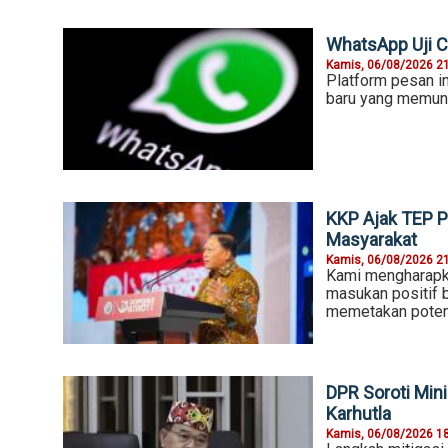
WhatsApp Uji Co
Kamis, 06/08/2026 2
Platform pesan i
baru yang memung
KKP Ajak TEP P
Masyarakat
Kamis, 06/08/2026 2
Kami mengharapk
masukan positif 
memetakan poten
DPR Soroti Mi
Karhutla
Kamis, 06/08/2026 1