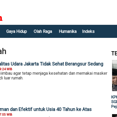
Gaya Hidup
Olah Raga
Humanika
Indeks
ah
T
alitas Udara Jakarta Tidak Sehat Berangsur Sedang
9:24 WIB
iimbau agar tetap menjaga kesehatan dan memakai masker
di luar rumah.
KPK
SGD
Pe
Aman dan Efektif untuk Usia 40 Tahun ke Atas
7:05 WIB