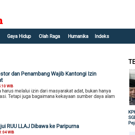
Gaya Hidup
Olah Raga
Humanika
Indeks
T
estor dan Penambang Wajib Kantongi Izin
at
5:10 WIB
harus melalui izin dari masyarakat adat, bukan hanya
si. Tetapi juga bagaimana kekayaan sumber daya alam
KPK
SGD
Pe
jui RUU LLAJ Dibawa ke Paripurna
1:04 WIB