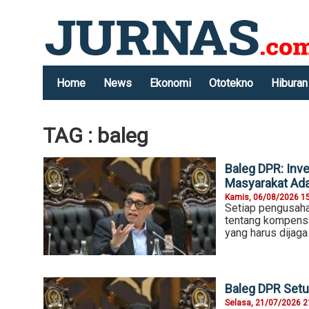
Home
News
Ekonomi
Ototekno
Hiburan
TAG : baleg
Baleg DPR: Inv
Masyarakat Ad
Kamis, 06/08/2026 1
Setiap pengusaha 
tentang kompensa
yang harus dijaga
Baleg DPR Setu
Selasa, 21/07/2026 2