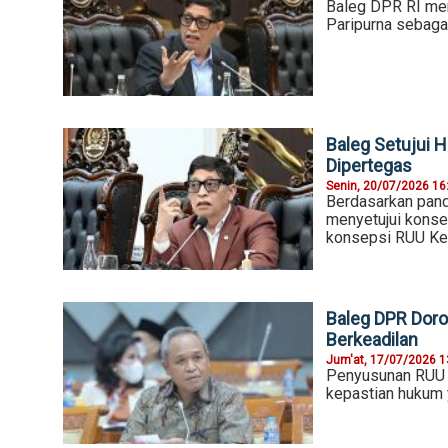
Baleg DPR RI me
Paripurna sebagai
Baleg Setujui 
Dipertegas
Senin, 20/07/2026 16
Berdasarkan pand
menyetujui konse
konsepsi RUU Ke
Baleg DPR Doro
Berkeadilan
Jum'at, 17/07/2026 1
Penyusunan RUU 
kepastian hukum y