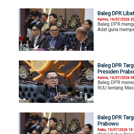
Baleg DPR Liba
Kamis, 16/07/2026 2
Baleg DPR mengg
Adat guna mempe
Baleg DPR Targ
Presiden Prab
Kamis, 16/07/2026 0
Baleg DPR meneg
RUU tentang Masy
Baleg DPR Targ
Prabowo
Rabu, 15/07/2026 18