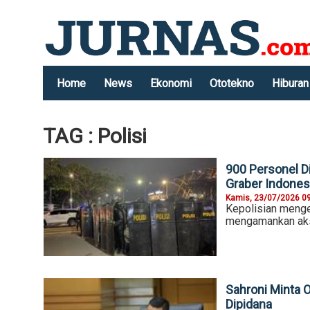
Home
News
Ekonomi
Ototekno
Hiburan
TAG : Polisi
900 Personel D
Graber Indones
Kamis, 23/07/2026 0
Kepolisian meng
mengamankan aksi
Sahroni Minta O
Dipidana