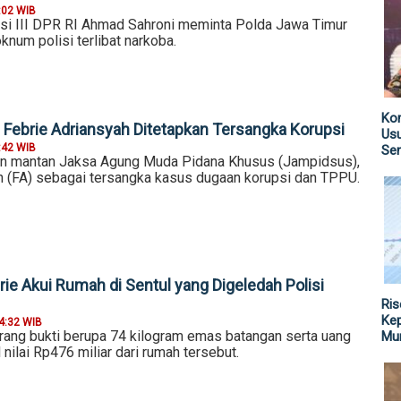
:02 WIB
si III DPR RI Ahmad Sahroni meminta Polda Jawa Timur
num polisi terlibat narkoba.
Kom
Febrie Adriansyah Ditetapkan Tersangka Korupsi
Us
:42 WIB
Sen
an mantan Jaksa Agung Muda Pidana Khusus (Jampidsus),
h (FA) sebagai tersangka kasus dugaan korupsi dan TPPU.
ie Akui Rumah di Sentul yang Digeledah Polisi
Ris
Kep
4:32 WIB
arang bukti berupa 74 kilogram emas batangan serta uang
Mu
 nilai Rp476 miliar dari rumah tersebut.