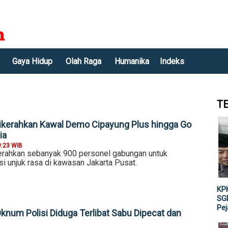
Gaya Hidup
Olah Raga
Humanika
Indeks
T
ikerahkan Kawal Demo Cipayung Plus hingga Go
ia
9:23 WIB
erahkan sebanyak 900 personel gabungan untuk
 unjuk rasa di kawasan Jakarta Pusat.
KPK
SGD
Pe
knum Polisi Diduga Terlibat Sabu Dipecat dan