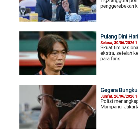
Tiga anggota poli
penggerebekan ka
Pulang Dini Ha
Selasa, 30/06/2026 1
Skuat tim nasion
ekstra, setelah 
para fans
Gegara Bungkus
Jum'at, 26/06/2026 1
Polisi menangka
Mampang, Jakarta