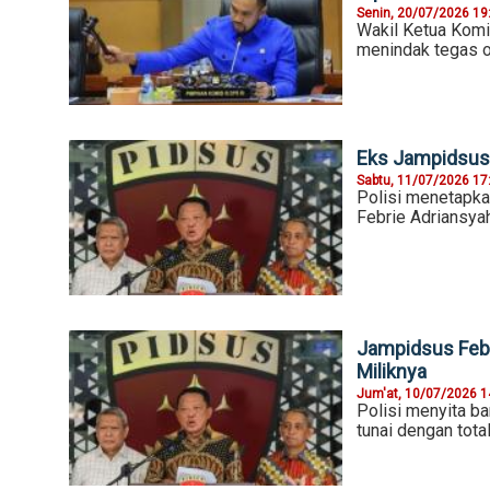
Senin, 20/07/2026 19
Wakil Ketua Komi
menindak tegas ok
Eks Jampidsus 
Sabtu, 11/07/2026 17
Polisi menetapk
Febrie Adriansya
Jampidsus Febr
Miliknya
Jum'at, 10/07/2026 1
Polisi menyita b
tunai dengan total