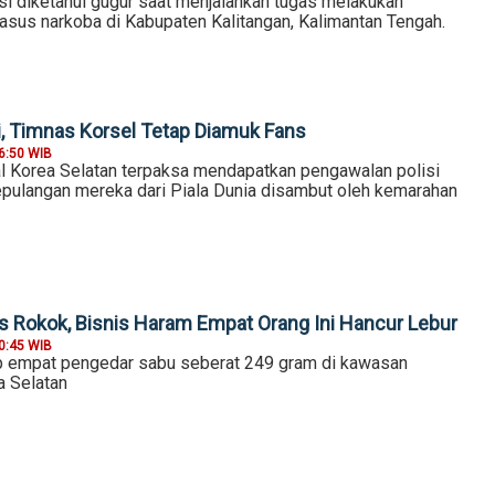
si diketahui gugur saat menjalankan tugas melakukan
sus narkoba di Kabupaten Kalitangan, Kalimantan Tengah.
ri, Timnas Korsel Tetap Diamuk Fans
6:50 WIB
al Korea Selatan terpaksa mendapatkan pengawalan polisi
kepulangan mereka dari Piala Dunia disambut oleh kemarahan
 Rokok, Bisnis Haram Empat Orang Ini Hancur Lebur
0:45 WIB
p empat pengedar sabu seberat 249 gram di kawasan
 Selatan