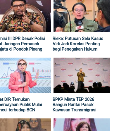
isi III DPR Desak Polisi
Rieke: Putusan Sela Kasus
ut Jaringan Pemasok
Vidi Jadi Koreksi Penting
jata di Pondok Pinang
bagi Penegakan Hukum
et DIR Temukan
BPKP Minta TEP 2026
ercayaan Publik Mulai
Bangun Rantai Pasok
ncul terhadap BGN
Kawasan Transmigrasi